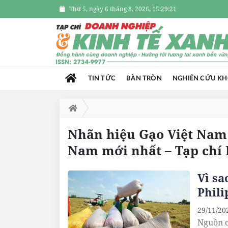
Thứ 5, ngày 6 tháng 8, 2026, 15:29:22
TIN TỨC
BÀN TRÒN
NGHIÊN CỨU K
Nhãn hiệu Gạo Việt Nam 
Nam mới nhất – Tạp chí
Vì sa
Phili
29/11/20
Nguồn c