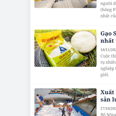
người d
thông P
nhất củ
Gạo S
nhất 
18/11/20
Cuộc th
tụ nhiề
nghiệp 
giới.
Xuất 
sản l
27/10/20
Bộ Nông