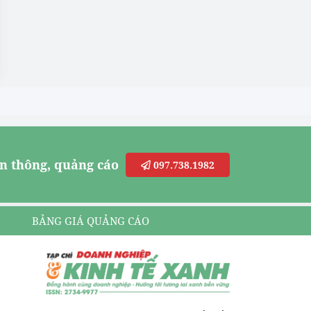
n thông, quảng cáo
097.738.1982
BẢNG GIÁ QUẢNG CÁO