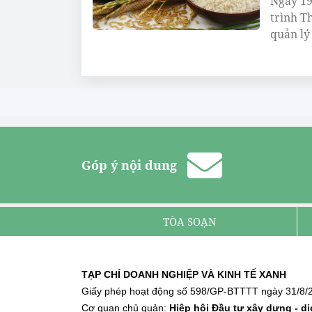
Ngày 19
trình T
quản lý
Góp ý nội dung
TÒA SOẠN
TẠP CHÍ DOANH NGHIỆP VÀ KINH TẾ XANH
Giấy phép hoạt động số 598/GP-BTTTT ngày 31/8/2
Cơ quan chủ quản:
Hiệp hội Đầu tư xây dựng - d