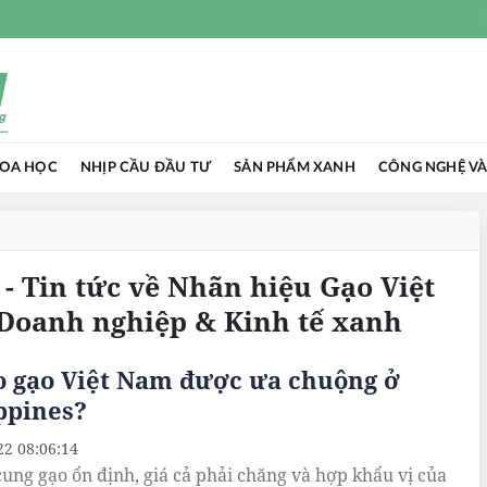
HOA HỌC
NHỊP CẦU ĐẦU TƯ
SẢN PHẨM XANH
CÔNG NGHỆ VÀ
- Tin tức về Nhãn hiệu Gạo Việt
 Doanh nghiệp & Kinh tế xanh
o gạo Việt Nam được ưa chuộng ở
ppines?
22 08:06:14
ung gạo ổn định, giá cả phải chăng và hợp khẩu vị của