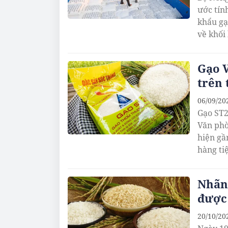
ước tín
khẩu gạo
về khối
Gạo 
trên 
06/09/20
Gạo ST2
Văn phò
hiện gần
hàng ti
Nhãn
được 
20/10/20