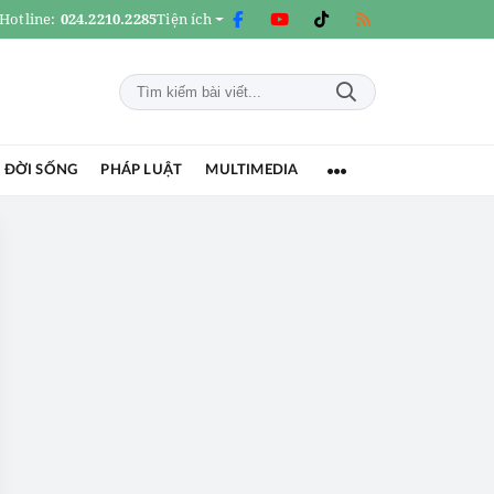
Hotline:
024.2210.2285
Tiện ích
 ĐỜI SỐNG
PHÁP LUẬT
MULTIMEDIA