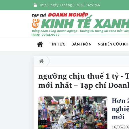
Thứ 6, ngày 7 tháng 8, 2026, 16:51:46
TIN TỨC
BÀN TRÒN
NGHIÊN CỨU K
ngưỡng chịu thuế 1 tỷ - 
mới nhất – Tạp chí Doan
Hơn 2
nghiệ
mới
16/05/20