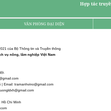
Hợp tác truyề
VĂN PHÒNG ĐẠI DIỆN
021 của Bộ Thông tin và Truyền thông
ịch vụ nông, lâm nghiệp Việt Nam
ội.
nh@gmail.com
6 | Email: tramanhvino@gmail.com
: duongldxh@gmail.com
. Hồ Chí Minh
l.com