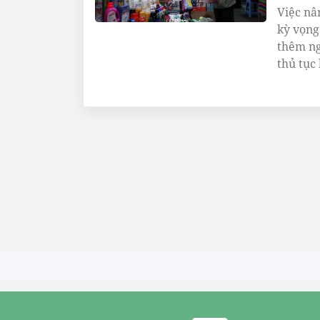
Việc nâ
kỳ vọng
thêm ng
thủ tục