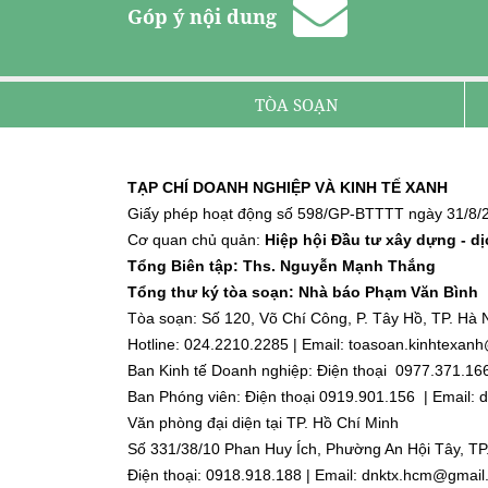
Góp ý nội dung
TÒA SOẠN
TẠP CHÍ DOANH NGHIỆP VÀ KINH TẾ XANH
Giấy phép hoạt động số 598/GP-BTTTT ngày 31/8/2
Cơ quan chủ quản:
Hiệp hội Đầu tư xây dựng - d
Tổng Biên tập: Ths. Nguyễn Mạnh Thắng
Tổng thư ký tòa soạn: Nhà báo Phạm Văn Bình
Tòa soạn: Số 120, Võ Chí Công, P. Tây Hồ, TP. Hà N
Hotline: 024.2210.2285 | Email: toasoan.kinhtexa
Ban Kinh tế Doanh nghiệp: Điện thoại 0977.371.16
Ban Phóng viên: Điện thoại 0919.901.156 | Email
Văn phòng đại diện tại TP. Hồ Chí Minh
Số 331/38/10 Phan Huy Ích, Phường An Hội Tây, TP
Điện thoại: 0918.918.188 | Email: dnktx.hcm@gmai