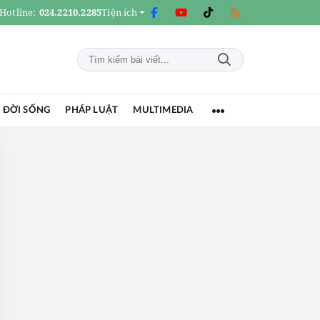
Hotline:
024.2210.2285
Tiện ích
 ĐỜI SỐNG
PHÁP LUẬT
MULTIMEDIA