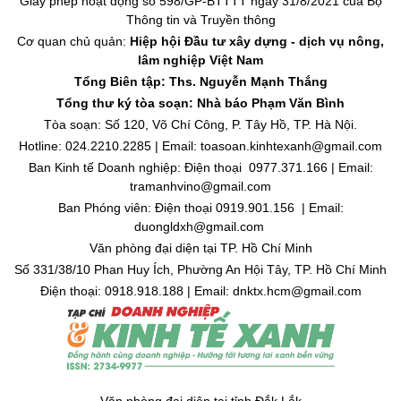
Giấy phép hoạt động số 598/GP-BTTTT ngày 31/8/2021 của Bộ
Thông tin và Truyền thông
Cơ quan chủ quản:
Hiệp hội Đầu tư xây dựng - dịch vụ nông,
lâm nghiệp Việt Nam
Tổng Biên tập: Ths. Nguyễn Mạnh Thắng
Tổng thư ký tòa soạn: Nhà báo Phạm Văn Bình
Tòa soạn: Số 120, Võ Chí Công, P. Tây Hồ, TP. Hà Nội.
Hotline: 024.2210.2285 | Email: toasoan.kinhtexanh@gmail.com
Ban Kinh tế Doanh nghiệp: Điện thoại 0977.371.166 | Email:
tramanhvino@gmail.com
Ban Phóng viên: Điện thoại 0919.901.156 | Email:
duongldxh@gmail.com
Văn phòng đại diện tại TP. Hồ Chí Minh
Số 331/38/10 Phan Huy Ích, Phường An Hội Tây, TP. Hồ Chí Minh
Điện thoại: 0918.918.188 | Email: dnktx.hcm@gmail.com
Văn phòng đại diện tại tỉnh Đắk Lắk