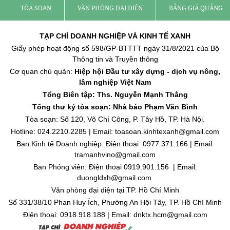
TÒA SOẠN
VĂN PHÒNG ĐẠI DIỆN
BẢNG GIÁ QUẢNG C
TẠP CHÍ DOANH NGHIỆP VÀ KINH TẾ XANH
Giấy phép hoạt động số 598/GP-BTTTT ngày 31/8/2021 của Bộ
Thông tin và Truyền thông
Cơ quan chủ quản:
Hiệp hội Đầu tư xây dựng - dịch vụ nông,
lâm nghiệp Việt Nam
Tổng Biên tập: Ths. Nguyễn Mạnh Thắng
Tổng thư ký tòa soạn: Nhà báo Phạm Văn Bình
Tòa soạn: Số 120, Võ Chí Công, P. Tây Hồ, TP. Hà Nội.
Hotline: 024.2210.2285 | Email: toasoan.kinhtexanh@gmail.com
Ban Kinh tế Doanh nghiệp: Điện thoại 0977.371.166 | Email:
tramanhvino@gmail.com
Ban Phóng viên: Điện thoại 0919.901.156 | Email:
duongldxh@gmail.com
Văn phòng đại diện tại TP. Hồ Chí Minh
Số 331/38/10 Phan Huy Ích, Phường An Hội Tây, TP. Hồ Chí Minh
Điện thoại: 0918.918.188 | Email: dnktx.hcm@gmail.com