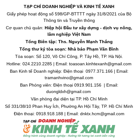
TẠP CHÍ DOANH NGHIỆP VÀ KINH TẾ XANH
Giấy phép hoạt động số 598/GP-BTTTT ngày 31/8/2021 của Bộ
Thông tin và Truyền thông
Cơ quan chủ quản:
Hiệp hội Đầu tư xây dựng - dịch vụ nông,
lâm nghiệp Việt Nam
Tổng Biên tập: Ths. Nguyễn Mạnh Thắng
Tổng thư ký tòa soạn: Nhà báo Phạm Văn Bình
Tòa soạn: Số 120, Võ Chí Công, P. Tây Hồ, TP. Hà Nội.
Hotline: 024.2210.2285 | Email: toasoan.kinhtexanh@gmail.com
Ban Kinh tế Doanh nghiệp: Điện thoại 0977.371.166 | Email:
tramanhvino@gmail.com
Ban Phóng viên: Điện thoại 0919.901.156 | Email:
duongldxh@gmail.com
Văn phòng đại diện tại TP. Hồ Chí Minh
Số 331/38/10 Phan Huy Ích, Phường An Hội Tây, TP. Hồ Chí Minh
Điện thoại: 0918.918.188 | Email: dnktx.hcm@gmail.com