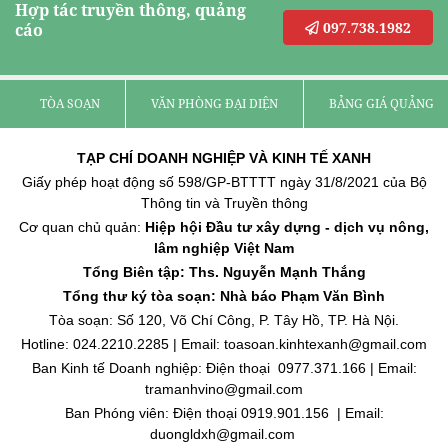
Hợp tác truyền thông, quảng
097.738.1982
cáo
TÒA SOẠN
VĂN PHÒNG ĐẠI DIỆN
BẢNG GIÁ QUẢNG C
TẠP CHÍ DOANH NGHIỆP VÀ KINH TẾ XANH
Giấy phép hoạt động số 598/GP-BTTTT ngày 31/8/2021 của Bộ
Thông tin và Truyền thông
Cơ quan chủ quản:
Hiệp hội Đầu tư xây dựng - dịch vụ nông,
lâm nghiệp Việt Nam
Tổng Biên tập: Ths. Nguyễn Mạnh Thắng
Tổng thư ký tòa soạn: Nhà báo Phạm Văn Bình
Tòa soạn: Số 120, Võ Chí Công, P. Tây Hồ, TP. Hà Nội.
Hotline: 024.2210.2285 | Email: toasoan.kinhtexanh@gmail.com
Ban Kinh tế Doanh nghiệp: Điện thoại 0977.371.166 | Email:
tramanhvino@gmail.com
Ban Phóng viên: Điện thoại 0919.901.156 | Email:
duongldxh@gmail.com