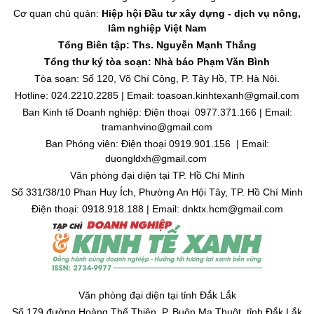
Cơ quan chủ quản:
Hiệp hội Đầu tư xây dựng - dịch vụ nông,
lâm nghiệp Việt Nam
Tổng Biên tập: Ths. Nguyễn Mạnh Thắng
Tổng thư ký tòa soạn: Nhà báo Phạm Văn Bình
Tòa soạn: Số 120, Võ Chí Công, P. Tây Hồ, TP. Hà Nội.
Hotline: 024.2210.2285 | Email: toasoan.kinhtexanh@gmail.com
Ban Kinh tế Doanh nghiệp: Điện thoại 0977.371.166 | Email:
tramanhvino@gmail.com
Ban Phóng viên: Điện thoại 0919.901.156 | Email:
duongldxh@gmail.com
Văn phòng đại diện tại TP. Hồ Chí Minh
Số 331/38/10 Phan Huy Ích, Phường An Hội Tây, TP. Hồ Chí Minh
Điện thoại: 0918.918.188 | Email: dnktx.hcm@gmail.com
Văn phòng đại diện tại tỉnh Đắk Lắk
Số 179 đường Hoàng Thế Thiện, P. Buôn Ma Thuột, tỉnh Đắk Lắk