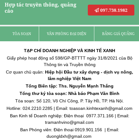
Hợp tác truyền thông, quảng
097.738.1982
cáo
TÒA SOẠN
VĂN PHÒNG ĐẠI DIỆN
BẢNG GIÁ QUẢNG C
TẠP CHÍ DOANH NGHIỆP VÀ KINH TẾ XANH
Giấy phép hoạt động số 598/GP-BTTTT ngày 31/8/2021 của Bộ
Thông tin và Truyền thông
Cơ quan chủ quản:
Hiệp hội Đầu tư xây dựng - dịch vụ nông,
lâm nghiệp Việt Nam
Tổng Biên tập: Ths. Nguyễn Mạnh Thắng
Tổng thư ký tòa soạn: Nhà báo Phạm Văn Bình
Tòa soạn: Số 120, Võ Chí Công, P. Tây Hồ, TP. Hà Nội.
Hotline: 024.2210.2285 | Email: toasoan.kinhtexanh@gmail.com
Ban Kinh tế Doanh nghiệp: Điện thoại 0977.371.166 | Email:
tramanhvino@gmail.com
Ban Phóng viên: Điện thoại 0919.901.156 | Email:
duongldxh@gmail.com