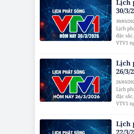
Lịch
30/3/
30/03/20
Lịch ph
đặc sắc
VTV1 ng
Lịch
26/3/
26/03/20
Lịch ph
đặc sắc
VTV1 ng
Lịch
22/3/