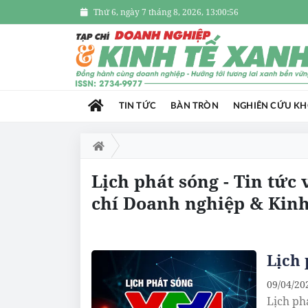
Thứ 6, ngày 7 tháng 8, 2026, 13:00:58
TIN TỨC
BÀN TRÒN
NGHIÊN CỨU K
Lịch phát sóng - Tin tức
chí Doanh nghiệp & Kinh
Lịch 
09/04/20
Lịch ph