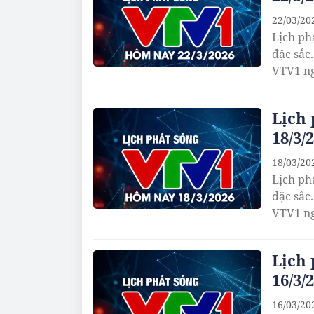
22/03/20
Lịch ph
đặc sắc
VTV1 ng
Lịch
18/3/
18/03/20
Lịch ph
đặc sắc
VTV1 ng
Lịch
16/3/
16/03/20