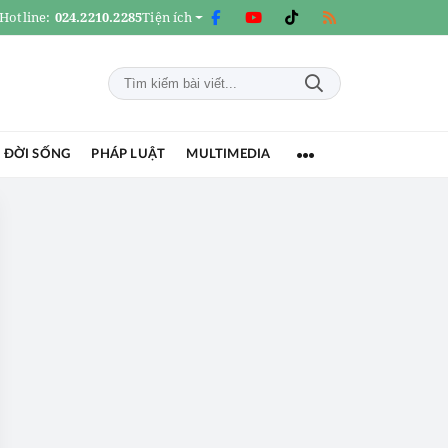
Hotline:
024.2210.2285
Tiện ích
 ĐỜI SỐNG
PHÁP LUẬT
MULTIMEDIA