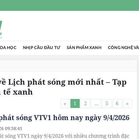
HOA HỌC
NHỊP CẦU ĐẦU TƯ
SẢN PHẨM XANH
CÔNG NGHỆ VÀ
 về Lịch phát sóng mới nhất – Tạp
 tế xanh
«
1
2
...
5
6
»
phát sóng VTV1 hôm nay ngày 9/4/2026
26 09:58:41
át sóng VTV1 ngày 9/4/2026 với nhiều chương trình đặc