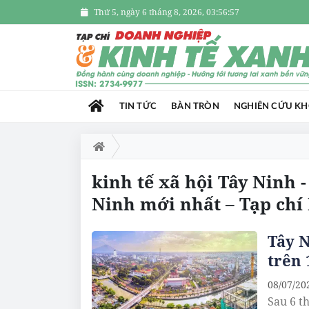
Thứ 5, ngày 6 tháng 8, 2026, 03:56:58
TIN TỨC
BÀN TRÒN
NGHIÊN CỨU K
kinh tế xã hội Tây Ninh -
Ninh mới nhất – Tạp chí
Tây N
trên
08/07/20
Sau 6 t