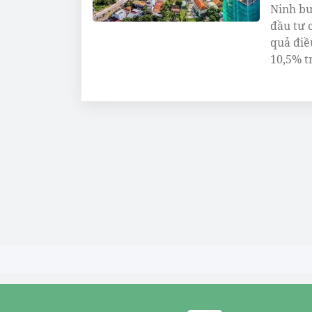
Ninh bư
đầu tư 
quả điề
10,5% t