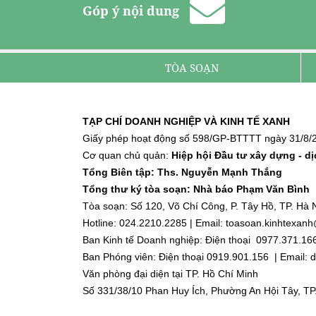
Góp ý nội dung
TÒA SOẠN
TẠP CHÍ DOANH NGHIỆP VÀ KINH TẾ XANH
Giấy phép hoạt động số 598/GP-BTTTT ngày 31/8/2
Cơ quan chủ quản:
Hiệp hội Đầu tư xây dựng - d
Tổng Biên tập: Ths. Nguyễn Mạnh Thắng
Tổng thư ký tòa soạn: Nhà báo Phạm Văn Bình
Tòa soạn: Số 120, Võ Chí Công, P. Tây Hồ, TP. Hà N
Hotline: 024.2210.2285 | Email: toasoan.kinhtexa
Ban Kinh tế Doanh nghiệp: Điện thoại 0977.371.16
Ban Phóng viên: Điện thoại 0919.901.156 | Email
Văn phòng đại diện tại TP. Hồ Chí Minh
Số 331/38/10 Phan Huy Ích, Phường An Hội Tây, TP
Điện thoại: 0918.918.188 | Email: dnktx.hcm@gmai