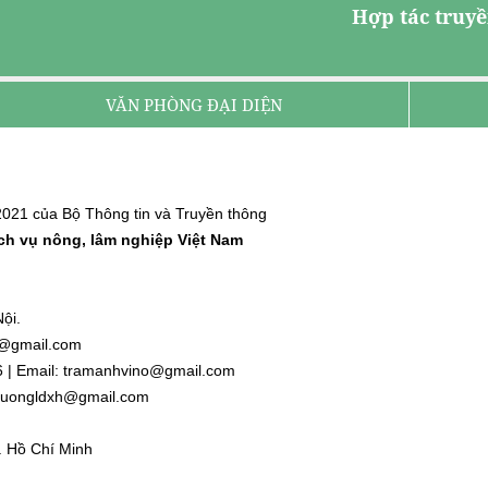
Hợp tác truyề
VĂN PHÒNG ĐẠI DIỆN
021 của Bộ Thông tin và Truyền thông
ịch vụ nông, lâm nghiệp Việt Nam
ội.
nh@gmail.com
6 | Email: tramanhvino@gmail.com
: duongldxh@gmail.com
. Hồ Chí Minh
l.com