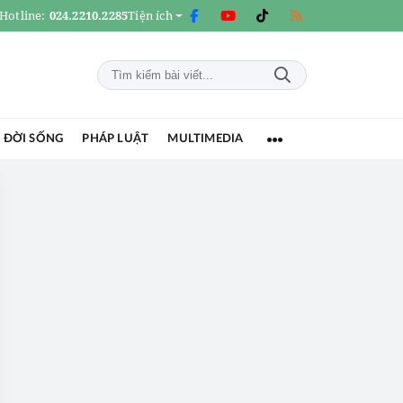
Hotline:
024.2210.2285
Tiện ích
 ĐỜI SỐNG
PHÁP LUẬT
MULTIMEDIA