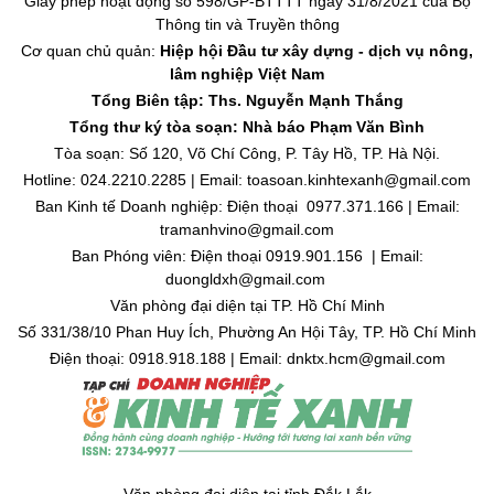
Giấy phép hoạt động số 598/GP-BTTTT ngày 31/8/2021 của Bộ
Thông tin và Truyền thông
Cơ quan chủ quản:
Hiệp hội Đầu tư xây dựng - dịch vụ nông,
lâm nghiệp Việt Nam
Tổng Biên tập: Ths. Nguyễn Mạnh Thắng
Tổng thư ký tòa soạn: Nhà báo Phạm Văn Bình
Tòa soạn: Số 120, Võ Chí Công, P. Tây Hồ, TP. Hà Nội.
Hotline: 024.2210.2285 | Email: toasoan.kinhtexanh@gmail.com
Ban Kinh tế Doanh nghiệp: Điện thoại 0977.371.166 | Email:
tramanhvino@gmail.com
Ban Phóng viên: Điện thoại 0919.901.156 | Email:
duongldxh@gmail.com
Văn phòng đại diện tại TP. Hồ Chí Minh
Số 331/38/10 Phan Huy Ích, Phường An Hội Tây, TP. Hồ Chí Minh
Điện thoại: 0918.918.188 | Email: dnktx.hcm@gmail.com
Văn phòng đại diện tại tỉnh Đắk Lắk