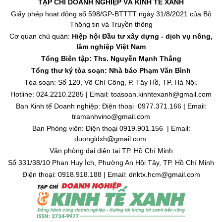
TẠP CHÍ DOANH NGHIỆP VÀ KINH TẾ XANH
Giấy phép hoạt động số 598/GP-BTTTT ngày 31/8/2021 của Bộ
Thông tin và Truyền thông
Cơ quan chủ quản:
Hiệp hội Đầu tư xây dựng - dịch vụ nông,
lâm nghiệp Việt Nam
Tổng Biên tập: Ths. Nguyễn Mạnh Thắng
Tổng thư ký tòa soạn: Nhà báo Phạm Văn Bình
Tòa soạn: Số 120, Võ Chí Công, P. Tây Hồ, TP. Hà Nội.
Hotline: 024.2210.2285 | Email: toasoan.kinhtexanh@gmail.com
Ban Kinh tế Doanh nghiệp: Điện thoại 0977.371.166 | Email:
tramanhvino@gmail.com
Ban Phóng viên: Điện thoại 0919.901.156 | Email:
duongldxh@gmail.com
Văn phòng đại diện tại TP. Hồ Chí Minh
Số 331/38/10 Phan Huy Ích, Phường An Hội Tây, TP. Hồ Chí Minh
Điện thoại: 0918.918.188 | Email: dnktx.hcm@gmail.com