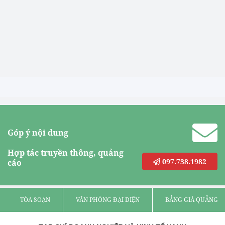
Góp ý nội dung
Hợp tác truyền thông, quảng
097.738.1982
cáo
TÒA SOẠN
VĂN PHÒNG ĐẠI DIỆN
BẢNG GIÁ QUẢNG C