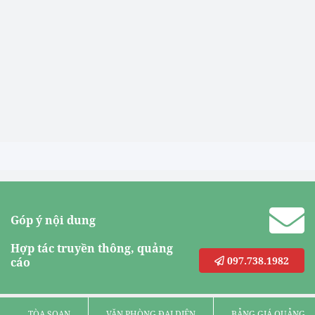
Góp ý nội dung
Hợp tác truyền thông, quảng
097.738.1982
cáo
TÒA SOẠN
VĂN PHÒNG ĐẠI DIỆN
BẢNG GIÁ QUẢNG C