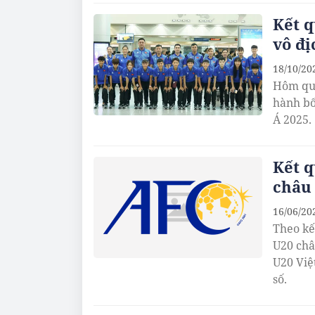
Kết q
vô đị
18/10/20
Hôm qua
hành bố
Á 2025.
Kết q
châu 
16/06/20
Theo kế
U20 châ
U20 Việ
số.