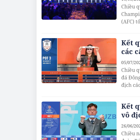
Chiều qu
Champio
(AFC) t
Kết q
các c
05/07/20
Chiều q
đá Đông
địch cá
Kết q
vô đị
26/06/20
Chiều n