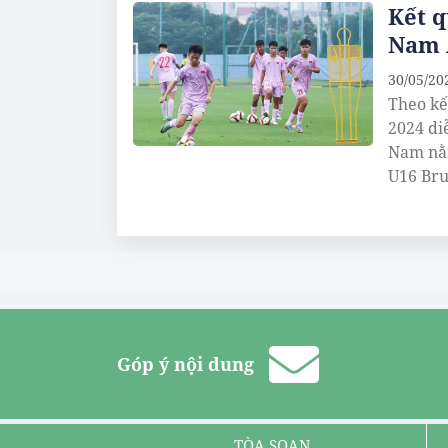
Kết q
Nam 
30/05/20
Theo kế
2024 diễ
Nam nằ
U16 Bru
Góp ý nội dung
TÒA SOẠN