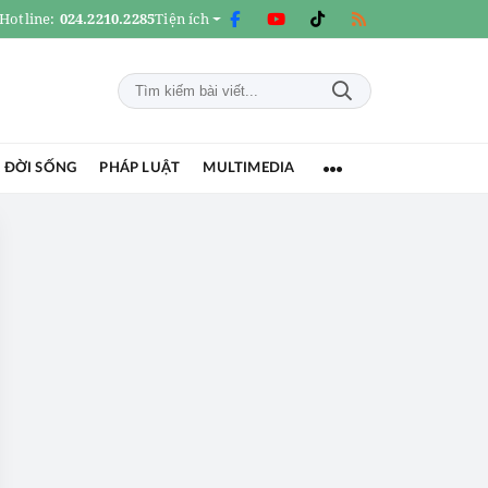
Hotline:
024.2210.2285
Tiện ích
 ĐỜI SỐNG
PHÁP LUẬT
MULTIMEDIA