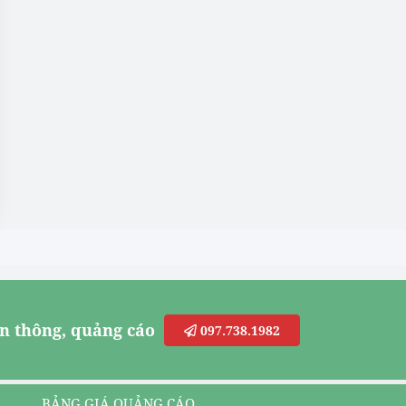
n thông, quảng cáo
097.738.1982
BẢNG GIÁ QUẢNG CÁO