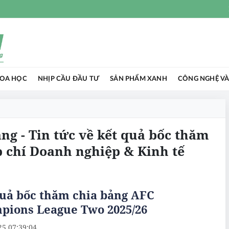
HOA HỌC
NHỊP CẦU ĐẦU TƯ
SẢN PHẨM XANH
CÔNG NGHỆ VÀ
ng - Tin tức về kết quả bốc thăm
p chí Doanh nghiệp & Kinh tế
quả bốc thăm chia bảng AFC
pions League Two 2025/26
25 07:39:04