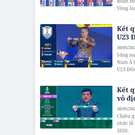
đoàn Bó
Vòng loạ
Kết q
U23 
30/05/20
Sáng na
Nam Á (
U23 Đô
Kết q
vô đị
30/05/20
Chiều q
chức lễ
2026.