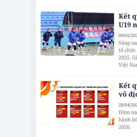
Kết q
U19 
09/05/20
Sáng na
tổ chức
2025. G
Việt Na
Kết q
vô đị
28/04/20
Hôm nay
hành bố
2026.