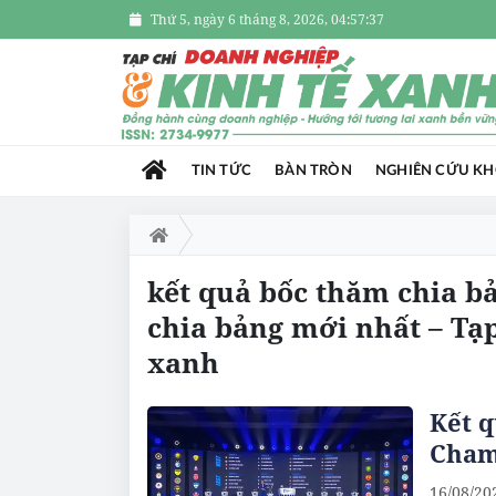
Thứ 5, ngày 6 tháng 8, 2026, 04:57:38
TIN TỨC
BÀN TRÒN
NGHIÊN CỨU K
kết quả bốc thăm chia bả
chia bảng mới nhất – Tạ
xanh
Kết 
Cham
16/08/20