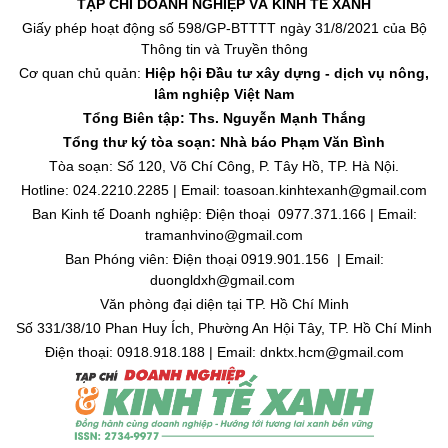
TẠP CHÍ DOANH NGHIỆP VÀ KINH TẾ XANH
Giấy phép hoạt động số 598/GP-BTTTT ngày 31/8/2021 của Bộ
Thông tin và Truyền thông
Cơ quan chủ quản:
Hiệp hội Đầu tư xây dựng - dịch vụ nông,
lâm nghiệp Việt Nam
Tổng Biên tập: Ths. Nguyễn Mạnh Thắng
Tổng thư ký tòa soạn: Nhà báo Phạm Văn Bình
Tòa soạn: Số 120, Võ Chí Công, P. Tây Hồ, TP. Hà Nội.
Hotline: 024.2210.2285 | Email: toasoan.kinhtexanh@gmail.com
Ban Kinh tế Doanh nghiệp: Điện thoại 0977.371.166 | Email:
tramanhvino@gmail.com
Ban Phóng viên: Điện thoại 0919.901.156 | Email:
duongldxh@gmail.com
Văn phòng đại diện tại TP. Hồ Chí Minh
Số 331/38/10 Phan Huy Ích, Phường An Hội Tây, TP. Hồ Chí Minh
Điện thoại: 0918.918.188 | Email: dnktx.hcm@gmail.com