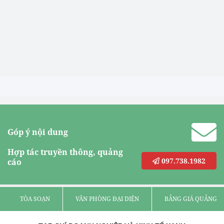
Góp ý nội dung
Hợp tác truyền thông, quảng
097.738.1982
cáo
TÒA SOẠN
VĂN PHÒNG ĐẠI DIỆN
BẢNG GIÁ QUẢNG C