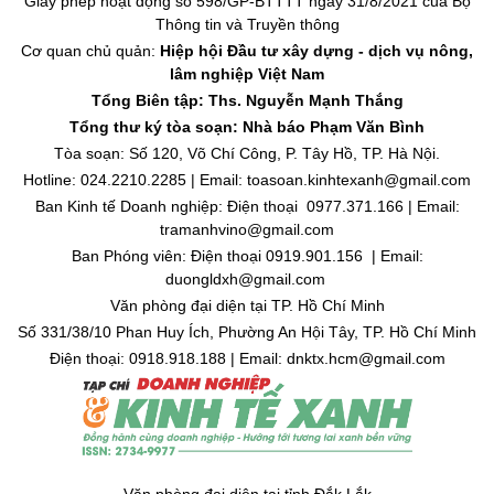
Giấy phép hoạt động số 598/GP-BTTTT ngày 31/8/2021 của Bộ
Thông tin và Truyền thông
Cơ quan chủ quản:
Hiệp hội Đầu tư xây dựng - dịch vụ nông,
lâm nghiệp Việt Nam
Tổng Biên tập: Ths. Nguyễn Mạnh Thắng
Tổng thư ký tòa soạn: Nhà báo Phạm Văn Bình
Tòa soạn: Số 120, Võ Chí Công, P. Tây Hồ, TP. Hà Nội.
Hotline: 024.2210.2285 | Email: toasoan.kinhtexanh@gmail.com
Ban Kinh tế Doanh nghiệp: Điện thoại 0977.371.166 | Email:
tramanhvino@gmail.com
Ban Phóng viên: Điện thoại 0919.901.156 | Email:
duongldxh@gmail.com
Văn phòng đại diện tại TP. Hồ Chí Minh
Số 331/38/10 Phan Huy Ích, Phường An Hội Tây, TP. Hồ Chí Minh
Điện thoại: 0918.918.188 | Email: dnktx.hcm@gmail.com
Văn phòng đại diện tại tỉnh Đắk Lắk