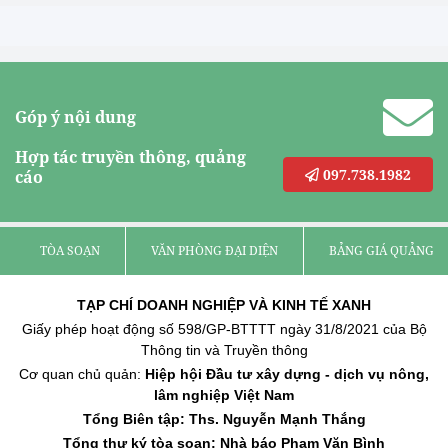
Góp ý nội dung
Hợp tác truyền thông, quảng
097.738.1982
cáo
TÒA SOẠN
VĂN PHÒNG ĐẠI DIỆN
BẢNG GIÁ QUẢNG C
TẠP CHÍ DOANH NGHIỆP VÀ KINH TẾ XANH
Giấy phép hoạt động số 598/GP-BTTTT ngày 31/8/2021 của Bộ
Thông tin và Truyền thông
Cơ quan chủ quản:
Hiệp hội Đầu tư xây dựng - dịch vụ nông,
lâm nghiệp Việt Nam
Tổng Biên tập: Ths. Nguyễn Mạnh Thắng
Tổng thư ký tòa soạn: Nhà báo Phạm Văn Bình