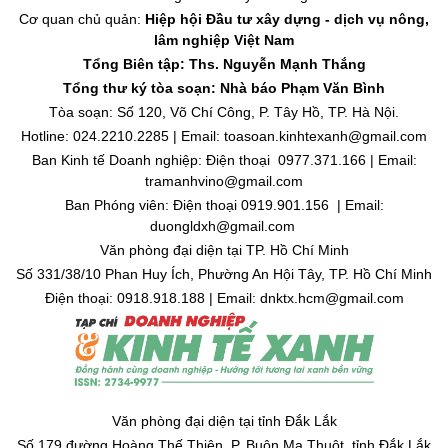
Cơ quan chủ quản:
Hiệp hội Đầu tư xây dựng - dịch vụ nông,
lâm nghiệp Việt Nam
Tổng Biên tập: Ths. Nguyễn Mạnh Thắng
Tổng thư ký tòa soạn: Nhà báo Phạm Văn Bình
Tòa soạn: Số 120, Võ Chí Công, P. Tây Hồ, TP. Hà Nội.
Hotline: 024.2210.2285 | Email: toasoan.kinhtexanh@gmail.com
Ban Kinh tế Doanh nghiệp: Điện thoại 0977.371.166 | Email:
tramanhvino@gmail.com
Ban Phóng viên: Điện thoại 0919.901.156 | Email:
duongldxh@gmail.com
Văn phòng đại diện tại TP. Hồ Chí Minh
Số 331/38/10 Phan Huy Ích, Phường An Hội Tây, TP. Hồ Chí Minh
Điện thoại: 0918.918.188 | Email: dnktx.hcm@gmail.com
Văn phòng đại diện tại tỉnh Đắk Lắk
Số 179 đường Hoàng Thế Thiện, P. Buôn Ma Thuột, tỉnh Đắk Lắk