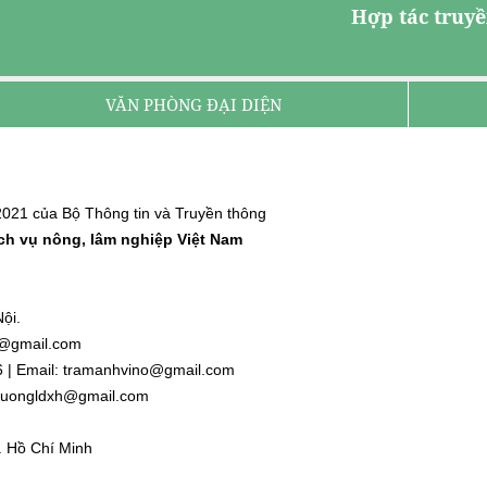
Hợp tác truyề
VĂN PHÒNG ĐẠI DIỆN
021 của Bộ Thông tin và Truyền thông
ịch vụ nông, lâm nghiệp Việt Nam
ội.
nh@gmail.com
6 | Email: tramanhvino@gmail.com
: duongldxh@gmail.com
. Hồ Chí Minh
l.com