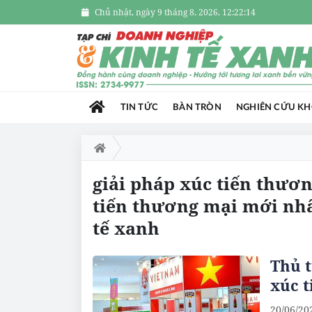
Chủ nhật, ngày 9 tháng 8, 2026, 12:22:14
TIN TỨC
BÀN TRÒN
NGHIÊN CỨU K
giải pháp xúc tiến thươn
tiến thương mại mới nhấ
tế xanh
Thủ t
xúc t
20/06/20