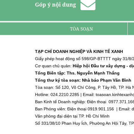
Góp ý nội dung
TÒA SOẠN
TẠP CHÍ DOANH NGHIỆP VÀ KINH TẾ XANH
Giấy phép hoạt động số 598/GP-BTTTT ngày 31/8/2
Cơ quan chủ quản:
Hiệp hội Đầu tư xây dựng - d
Tổng Biên tập: Ths. Nguyễn Mạnh Thắng
Tổng thư ký tòa soạn: Nhà báo Phạm Văn Bình
Tòa soạn: Số 120, Võ Chí Công, P. Tây Hồ, TP. Hà N
Hotline: 024.2210.2285 | Email: toasoan.kinhtexa
Ban Kinh tế Doanh nghiệp: Điện thoại 0977.371.16
Ban Phóng viên: Điện thoại 0919.901.156 | Email
Văn phòng đại diện tại TP. Hồ Chí Minh
Số 331/38/10 Phan Huy Ích, Phường An Hội Tây, TP
Điện thoại: 0918.918.188 | Email: dnktx.hcm@gmai