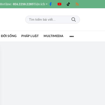
Hotline:
024.2210.2285
Tiện ích
 ĐỜI SỐNG
PHÁP LUẬT
MULTIMEDIA