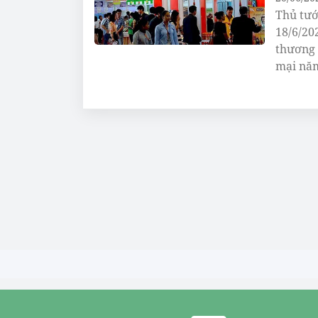
Thủ tướ
18/6/20
thương 
mại năm