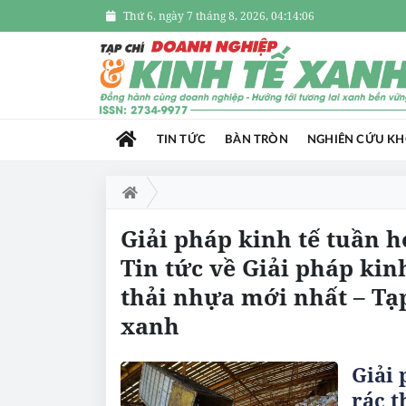
Thứ 6, ngày 7 tháng 8, 2026, 04:14:06
TIN TỨC
BÀN TRÒN
NGHIÊN CỨU K
Giải pháp kinh tế tuần h
Tin tức về Giải pháp kin
thải nhựa mới nhất – Tạ
xanh
Giải 
rác t