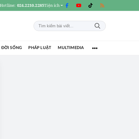
Hotline:
024.2210.2285
Tiện ích
 ĐỜI SỐNG
PHÁP LUẬT
MULTIMEDIA