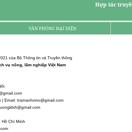
Hợp tác truyề
VĂN PHÒNG ĐẠI DIỆN
021 của Bộ Thông tin và Truyền thông
ịch vụ nông, lâm nghiệp Việt Nam
ội.
nh@gmail.com
6 | Email: tramanhvino@gmail.com
: duongldxh@gmail.com
. Hồ Chí Minh
l.com