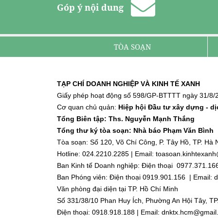
Góp ý nội dung
TÒA SOẠN
TẠP CHÍ DOANH NGHIỆP VÀ KINH TẾ XANH
Giấy phép hoạt động số 598/GP-BTTTT ngày 31/8/2
Cơ quan chủ quản:
Hiệp hội Đầu tư xây dựng - d
Tổng Biên tập: Ths. Nguyễn Mạnh Thắng
Tổng thư ký tòa soạn: Nhà báo Phạm Văn Bình
Tòa soạn: Số 120, Võ Chí Công, P. Tây Hồ, TP. Hà N
Hotline: 024.2210.2285 | Email: toasoan.kinhtexa
Ban Kinh tế Doanh nghiệp: Điện thoại 0977.371.16
Ban Phóng viên: Điện thoại 0919.901.156 | Email
Văn phòng đại diện tại TP. Hồ Chí Minh
Số 331/38/10 Phan Huy Ích, Phường An Hội Tây, TP
Điện thoại: 0918.918.188 | Email: dnktx.hcm@gmai