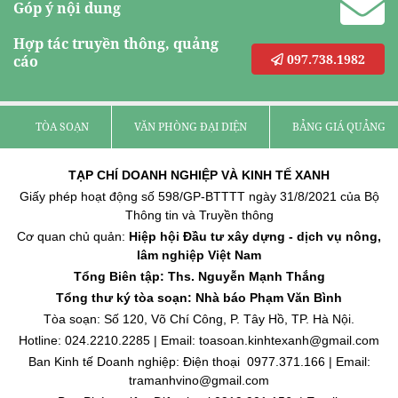
Góp ý nội dung
Hợp tác truyền thông, quảng
097.738.1982
cáo
TÒA SOẠN
VĂN PHÒNG ĐẠI DIỆN
BẢNG GIÁ QUẢNG C
TẠP CHÍ DOANH NGHIỆP VÀ KINH TẾ XANH
Giấy phép hoạt động số 598/GP-BTTTT ngày 31/8/2021 của Bộ
Thông tin và Truyền thông
Cơ quan chủ quản:
Hiệp hội Đầu tư xây dựng - dịch vụ nông,
lâm nghiệp Việt Nam
Tổng Biên tập: Ths. Nguyễn Mạnh Thắng
Tổng thư ký tòa soạn: Nhà báo Phạm Văn Bình
Tòa soạn: Số 120, Võ Chí Công, P. Tây Hồ, TP. Hà Nội.
Hotline: 024.2210.2285 | Email: toasoan.kinhtexanh@gmail.com
Ban Kinh tế Doanh nghiệp: Điện thoại 0977.371.166 | Email:
tramanhvino@gmail.com