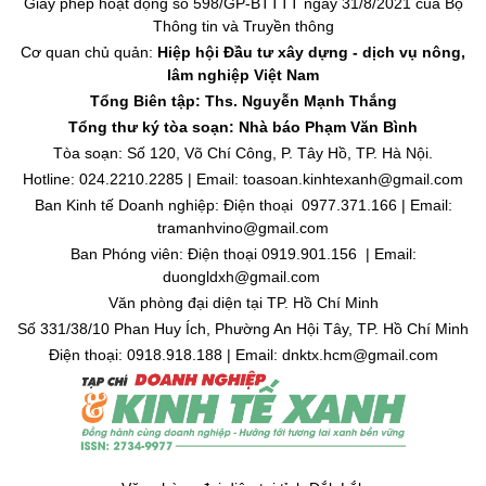
Giấy phép hoạt động số 598/GP-BTTTT ngày 31/8/2021 của Bộ
Thông tin và Truyền thông
Cơ quan chủ quản:
Hiệp hội Đầu tư xây dựng - dịch vụ nông,
lâm nghiệp Việt Nam
Tổng Biên tập: Ths. Nguyễn Mạnh Thắng
Tổng thư ký tòa soạn: Nhà báo Phạm Văn Bình
Tòa soạn: Số 120, Võ Chí Công, P. Tây Hồ, TP. Hà Nội.
Hotline: 024.2210.2285 | Email: toasoan.kinhtexanh@gmail.com
Ban Kinh tế Doanh nghiệp: Điện thoại 0977.371.166 | Email:
tramanhvino@gmail.com
Ban Phóng viên: Điện thoại 0919.901.156 | Email:
duongldxh@gmail.com
Văn phòng đại diện tại TP. Hồ Chí Minh
Số 331/38/10 Phan Huy Ích, Phường An Hội Tây, TP. Hồ Chí Minh
Điện thoại: 0918.918.188 | Email: dnktx.hcm@gmail.com