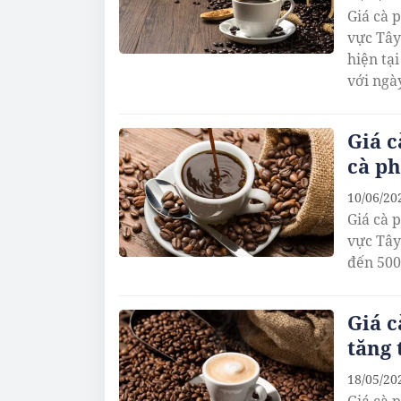
Giá cà 
vực Tây
hiện tạ
với ngà
Giá c
cà ph
10/06/20
Giá cà 
vực Tây
đến 500
Giá c
tăng 
18/05/20