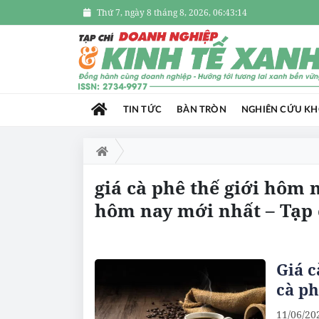
Thứ 7, ngày 8 tháng 8, 2026, 06:43:15
TIN TỨC
BÀN TRÒN
NGHIÊN CỨU K
giá cà phê thế giới hôm n
hôm nay mới nhất – Tạp 
Giá c
cà ph
11/06/20