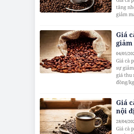
Giá cà 
tăng nhẹ
giảm mạ
Giá c
giảm 
04/05/20
Giá cà 
sự giảm
giá thu
đồng/kg
Giá c
nội đ
28/04/20
Giá cà 