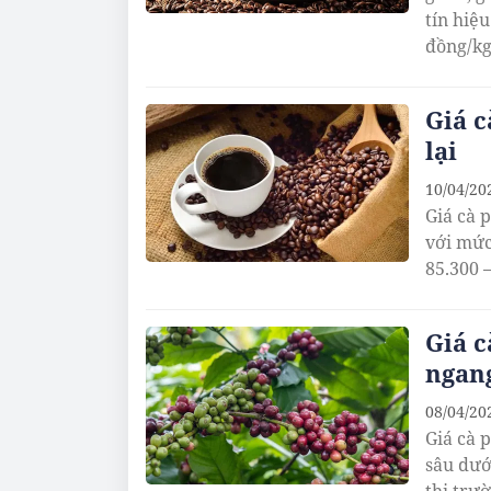
tín hiệu
đồng/kg
Giá c
lại
10/04/20
Giá cà 
với mức
85.300 
Giá c
ngan
08/04/20
Giá cà 
sâu dướ