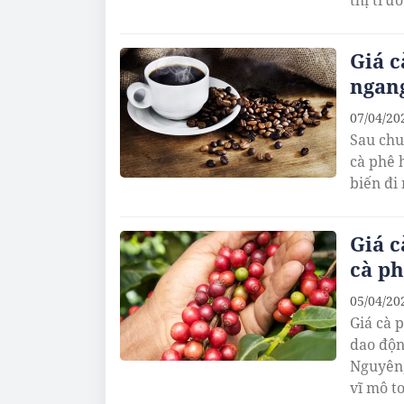
thị trư
Giá c
ngang
07/04/20
Sau chu
cà phê 
biến đi
Giá c
cà ph
05/04/20
Giá cà 
dao độn
Nguyên,
vĩ mô t