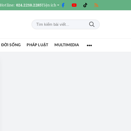
Hotline:
024.2210.2285
Tiện ích
 ĐỜI SỐNG
PHÁP LUẬT
MULTIMEDIA