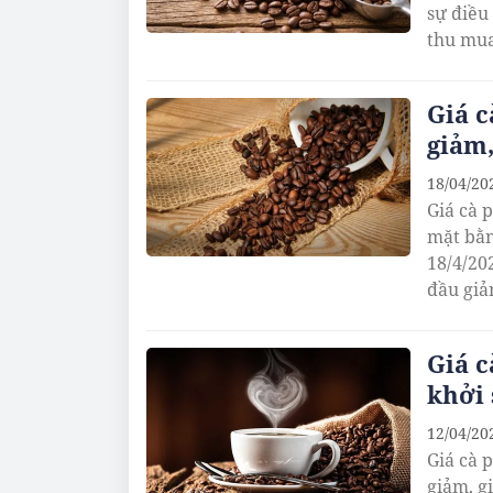
sự điều
thu mua
Giá c
giảm,
18/04/20
Giá cà 
mặt bằn
18/4/20
đầu giả
Giá c
khởi 
12/04/20
Giá cà 
giảm, g