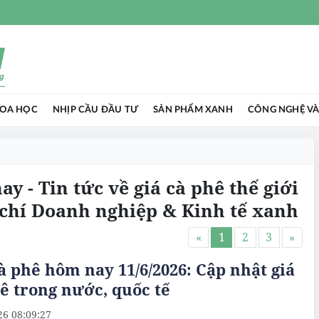
HOA HỌC
NHỊP CẦU ĐẦU TƯ
SẢN PHẨM XANH
CÔNG NGHỆ VÀ
ay - Tin tức về giá cà phê thế giới
chí Doanh nghiệp & Kinh tế xanh
«
1
2
3
»
à phê hôm nay 11/6/2026: Cập nhật giá
ê trong nước, quốc tế
26 08:09:27