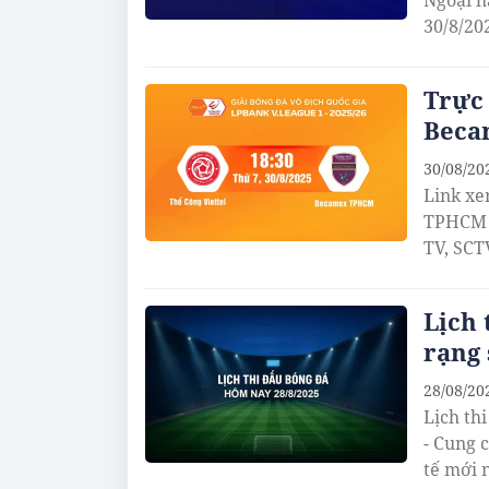
Ngoại h
30/8/20
Trực 
Beca
30/08/20
Link xe
TPHCM t
TV, SCT
Lịch 
rạng 
28/08/20
Lịch th
- Cung 
tế mới 