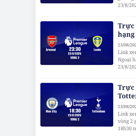
23/8/20
Trực 
hạng 
23/08/20
Link xe
Ngoại h
23/8/20
Trực 
Totte
23/08/20
Link xe
vòng 2 
18h30 n