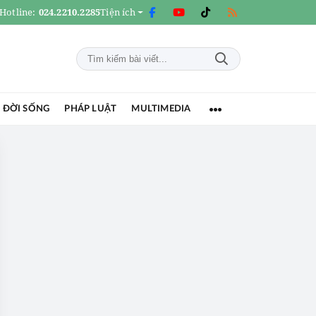
Hotline:
024.2210.2285
Tiện ích
 ĐỜI SỐNG
PHÁP LUẬT
MULTIMEDIA