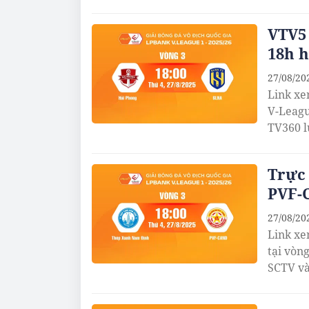
VTV5 
18h h
27/08/20
Link xe
V-Leagu
TV360 l
Trực
PVF-
27/08/20
Link xe
tại vòn
SCTV và