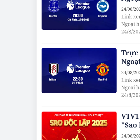
24/08/20
Link xe
Ngoại h
24/8/20
Trực
Ngoại
24/08/20
Link xe
Ngoại h
24/8/20
VTV1 
"Sao 
24/08/20