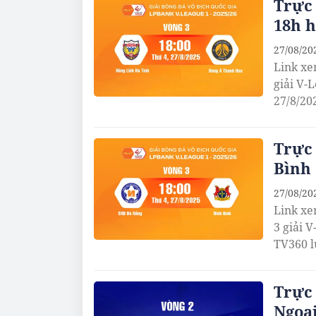
Trực 
18h h
27/08/20
Link xe
giải V-
27/8/20
Trực 
Bình 
27/08/20
Link xe
3 giải 
TV360 l
Trực 
Ngoại