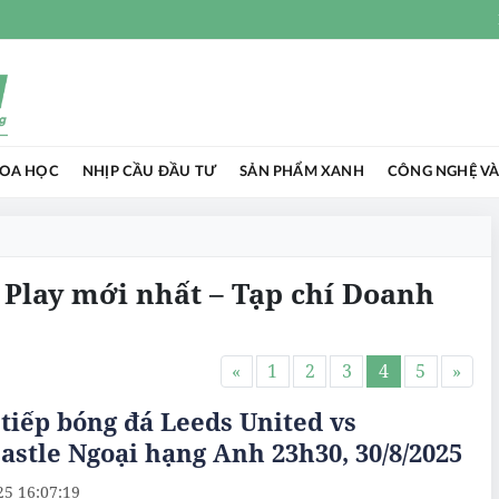
HOA HỌC
NHỊP CẦU ĐẦU TƯ
SẢN PHẨM XANH
CÔNG NGHỆ VÀ
T Play mới nhất – Tạp chí Doanh
«
1
2
3
4
5
»
tiếp bóng đá Leeds United vs
stle Ngoại hạng Anh 23h30, 30/8/2025
25 16:07:19