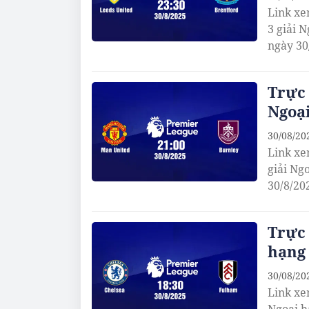
Link xe
3 giải 
ngày 30
Trực 
Ngoại
30/08/20
Link xe
giải Ng
30/8/20
Trực 
hạng 
30/08/20
Link xe