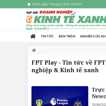
Thứ 6, ngày 7 tháng 8, 2026, 19:56:56
TIN TỨC
BÀN TRÒN
NGHIÊN CỨU K
FPT Play - Tin tức về FP
nghiệp & Kinh tế xanh
Trực 
Newca
30/08/20