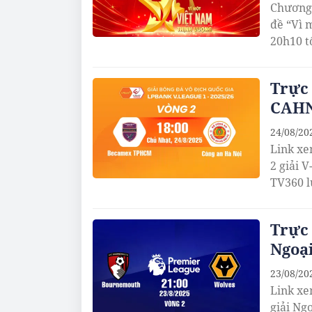
Chương 
đề “Vì 
20h10 t
Trực
CAHN
24/08/20
Link xe
2 giải 
TV360 l
Trực
Ngoại
23/08/20
Link xe
giải Ng