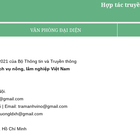
Hợp tác truyề
VĂN PHÒNG ĐẠI DIỆN
021 của Bộ Thông tin và Truyền thông
ịch vụ nông, lâm nghiệp Việt Nam
ội.
nh@gmail.com
6 | Email: tramanhvino@gmail.com
: duongldxh@gmail.com
. Hồ Chí Minh
l.com