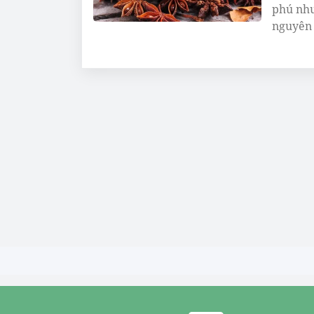
phú như
nguyên l