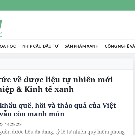
HOA HỌC
NHỊP CẦU ĐẦU TƯ
SẢN PHẨM XANH
CÔNG NGHỆ VÀ
 tức về dược liệu tự nhiên mới
hiệp & Kinh tế xanh
khẩu quế, hồi và thảo quả của Việt
vẫn còn manh mún
23 14:29:29
guồn dược liệu đa dạng, tỷ lệ tự nhiên quý hiếm phong