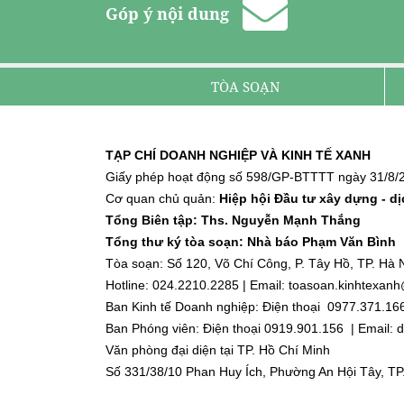
Góp ý nội dung
TÒA SOẠN
TẠP CHÍ DOANH NGHIỆP VÀ KINH TẾ XANH
Giấy phép hoạt động số 598/GP-BTTTT ngày 31/8/2
Cơ quan chủ quản:
Hiệp hội Đầu tư xây dựng - d
Tổng Biên tập: Ths. Nguyễn Mạnh Thắng
Tổng thư ký tòa soạn: Nhà báo Phạm Văn Bình
Tòa soạn: Số 120, Võ Chí Công, P. Tây Hồ, TP. Hà N
Hotline: 024.2210.2285 | Email: toasoan.kinhtexa
Ban Kinh tế Doanh nghiệp: Điện thoại 0977.371.16
Ban Phóng viên: Điện thoại 0919.901.156 | Email
Văn phòng đại diện tại TP. Hồ Chí Minh
Số 331/38/10 Phan Huy Ích, Phường An Hội Tây, TP
Điện thoại: 0918.918.188 | Email: dnktx.hcm@gmai