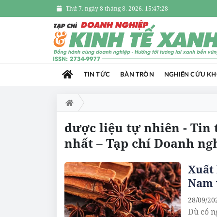
Thứ 7, ngày 8 tháng 8, 2026, 15:47:28
TIN TỨC
BÀN TRÒN
NGHIÊN CỨU K
dược liệu tự nhiên - Tin
nhất – Tạp chí Doanh ng
Xuất 
Nam 
28/09/20
Dù có n