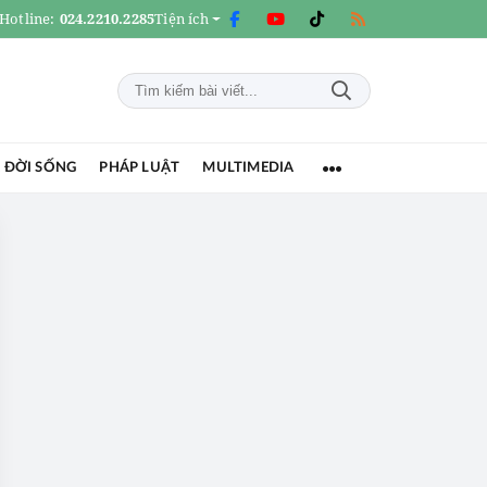
Hotline:
024.2210.2285
Tiện ích
 ĐỜI SỐNG
PHÁP LUẬT
MULTIMEDIA