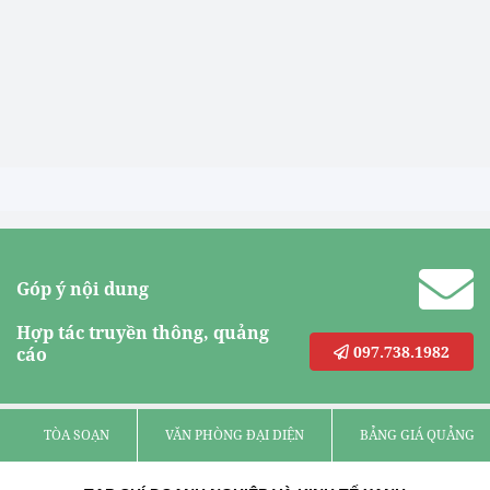
Góp ý nội dung
Hợp tác truyền thông, quảng
097.738.1982
cáo
TÒA SOẠN
VĂN PHÒNG ĐẠI DIỆN
BẢNG GIÁ QUẢNG C