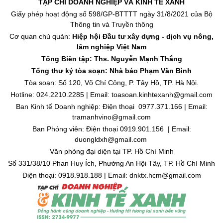
TẠP CHÍ DOANH NGHIỆP VÀ KINH TẾ XANH
Giấy phép hoạt động số 598/GP-BTTTT ngày 31/8/2021 của Bộ
Thông tin và Truyền thông
Cơ quan chủ quản:
Hiệp hội Đầu tư xây dựng - dịch vụ nông,
lâm nghiệp Việt Nam
Tổng Biên tập: Ths. Nguyễn Mạnh Thắng
Tổng thư ký tòa soạn: Nhà báo Phạm Văn Bình
Tòa soạn: Số 120, Võ Chí Công, P. Tây Hồ, TP. Hà Nội.
Hotline: 024.2210.2285 | Email: toasoan.kinhtexanh@gmail.com
Ban Kinh tế Doanh nghiệp: Điện thoại 0977.371.166 | Email:
tramanhvino@gmail.com
Ban Phóng viên: Điện thoại 0919.901.156 | Email:
duongldxh@gmail.com
Văn phòng đại diện tại TP. Hồ Chí Minh
Số 331/38/10 Phan Huy Ích, Phường An Hội Tây, TP. Hồ Chí Minh
Điện thoại: 0918.918.188 | Email: dnktx.hcm@gmail.com