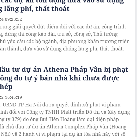
 lãng phí, thất thoát
24 09:23:52
trung giải quyết dứt điểm đối với các dự án, công trình
g, dừng thi công kéo dài, trụ sở, công sở, Thủ tướng
hủ yêu cầu các bộ ngành, địa phương khẩn trương triển
oàn thành, đưa vào sử dụng chống lãng phí, thất thoát.
ầu tư dự án Athena Pháp Vân bị phạt
đồng do tự ý bán nhà khi chưa được
phép
22 16:45:19
, UBND TP Hà Nội đã ra quyết định xử phạt vi phạm
ính đối với Công ty TNHH Phát triển Đô thị và Xây dựng
ng ty 379) do ông Bùi Tiến Hoàng làm đại diện pháp
à là chủ đầu tư dự án Athena Complex Pháp Vân (Hoàng
 Nội) về 2 hành vi vi phạm tại dự án tòa nhà này với số