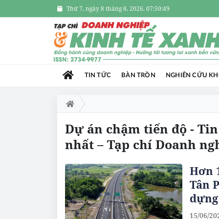
Thứ 7, ngày 8 tháng 8, 2026, 07:50:49
TIN TỨC
BÀN TRÒN
NGHIÊN CỨU K
Dự án chậm tiến độ - Ti
nhất – Tạp chí Doanh ng
Hơn 1
Tân P
dựng 
15/06/20