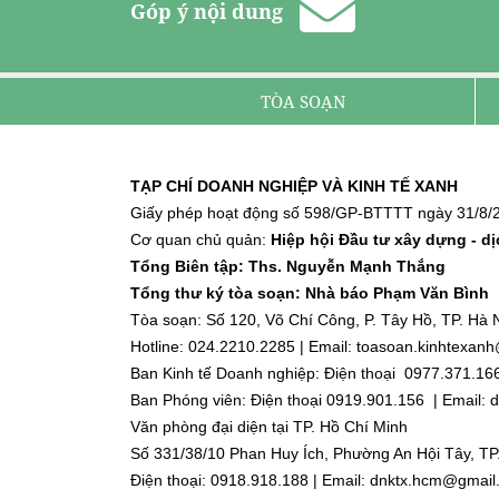
Góp ý nội dung
TÒA SOẠN
TẠP CHÍ DOANH NGHIỆP VÀ KINH TẾ XANH
Giấy phép hoạt động số 598/GP-BTTTT ngày 31/8/2
Cơ quan chủ quản:
Hiệp hội Đầu tư xây dựng - d
Tổng Biên tập: Ths. Nguyễn Mạnh Thắng
Tổng thư ký tòa soạn: Nhà báo Phạm Văn Bình
Tòa soạn: Số 120, Võ Chí Công, P. Tây Hồ, TP. Hà N
Hotline: 024.2210.2285 | Email: toasoan.kinhtexa
Ban Kinh tế Doanh nghiệp: Điện thoại 0977.371.16
Ban Phóng viên: Điện thoại 0919.901.156 | Email
Văn phòng đại diện tại TP. Hồ Chí Minh
Số 331/38/10 Phan Huy Ích, Phường An Hội Tây, TP
Điện thoại: 0918.918.188 | Email: dnktx.hcm@gmai