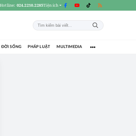
Hotline:
024.2210.2285
Tiện ích
 ĐỜI SỐNG
PHÁP LUẬT
MULTIMEDIA