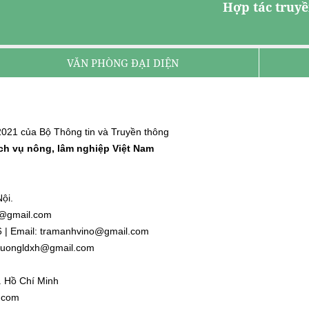
Hợp tác truyề
VĂN PHÒNG ĐẠI DIỆN
021 của Bộ Thông tin và Truyền thông
ịch vụ nông, lâm nghiệp Việt Nam
ội.
nh@gmail.com
6 | Email: tramanhvino@gmail.com
: duongldxh@gmail.com
. Hồ Chí Minh
l.com