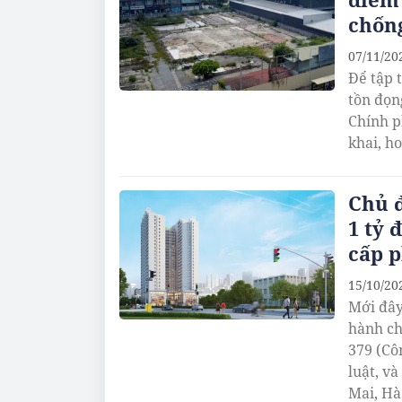
chống
07/11/20
Để tập 
tồn đọn
Chính p
khai, h
Chủ đ
1 tỷ 
cấp 
15/10/20
Mới đây
hành ch
379 (Cô
luật, v
Mai, Hà