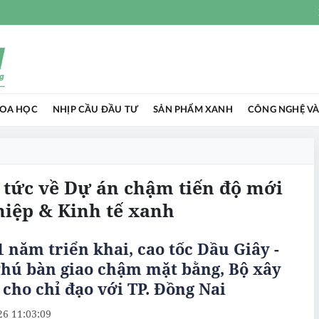
HOA HỌC
NHỊP CẦU ĐẦU TƯ
SẢN PHẨM XANH
CÔNG NGHỆ VÀ
n tức về Dự án chậm tiến độ mới
hiệp & Kinh tế xanh
 năm triển khai, cao tốc Dầu Giây -
hú bàn giao chậm mặt bằng, Bộ xây
cho chỉ đạo với TP. Đồng Nai
26 11:03:09