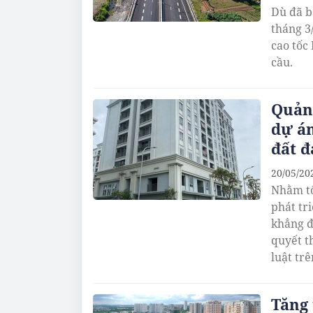
Dù đã b
tháng 3
cao tốc
cầu.
Quảng
dự án
đất đ
20/05/20
Nhằm tố
phát tr
khẳng đ
quyết t
luật trê
Tăng 