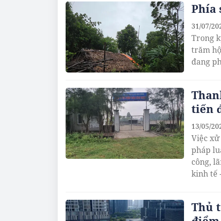
Phía
31/07/20
Trong k
trăm hộ
đang ph
Thanh
tiến 
13/05/20
Việc xử
pháp lu
công, l
kinh tế 
Thủ t
điểm 