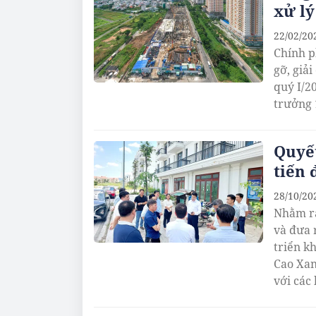
xử lý
22/02/20
Chính p
gỡ, giả
quý I/2
trưởng 
Quyết
tiến 
28/10/20
Nhằm rà
và đưa 
triển k
Cao Xan
với các