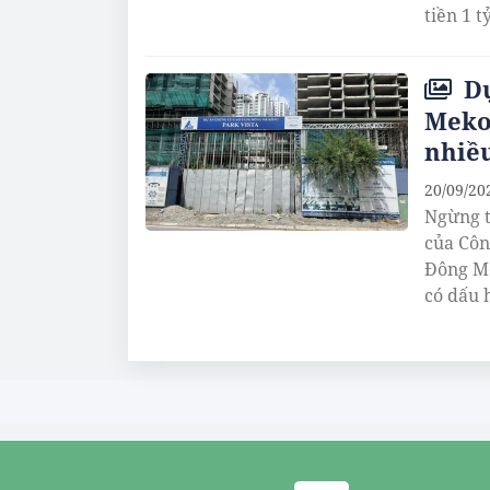
tiền 1 t
Dự
Meko
nhiề
20/09/20
Ngừng t
của Côn
Đông Me
có dấu h