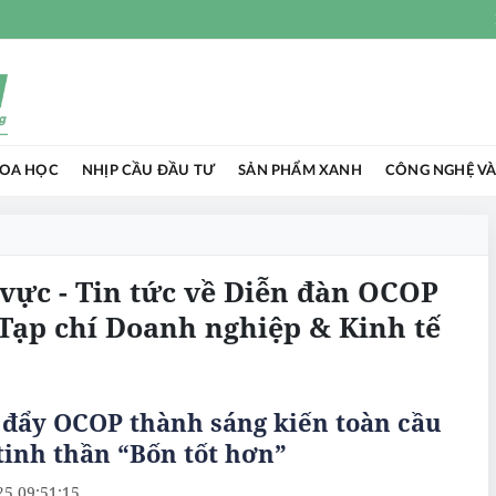
HOA HỌC
NHỊP CẦU ĐẦU TƯ
SẢN PHẨM XANH
CÔNG NGHỆ VÀ
vực - Tin tức về Diễn đàn OCOP
 Tạp chí Doanh nghiệp & Kinh tế
 đẩy OCOP thành sáng kiến toàn cầu
tinh thần “Bốn tốt hơn”
25 09:51:15