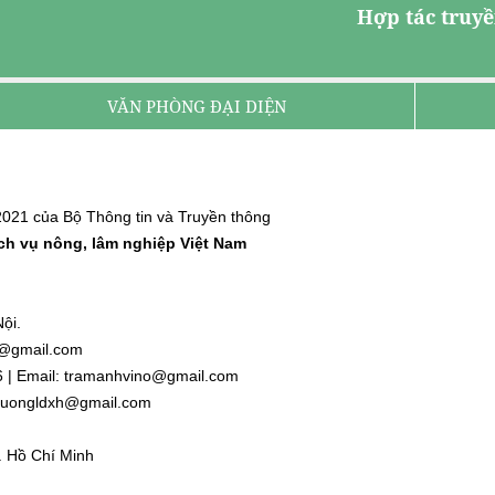
Hợp tác truyề
VĂN PHÒNG ĐẠI DIỆN
021 của Bộ Thông tin và Truyền thông
ịch vụ nông, lâm nghiệp Việt Nam
ội.
nh@gmail.com
6 | Email: tramanhvino@gmail.com
: duongldxh@gmail.com
. Hồ Chí Minh
l.com