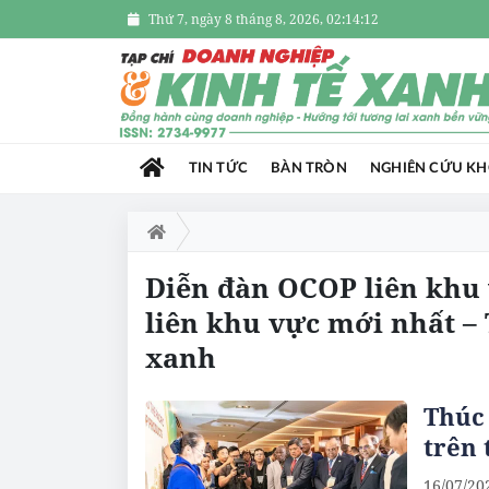
Thứ 7, ngày 8 tháng 8, 2026, 02:14:12
TIN TỨC
BÀN TRÒN
NGHIÊN CỨU K
Diễn đàn OCOP liên khu 
liên khu vực mới nhất –
xanh
Thúc
trên 
16/07/20