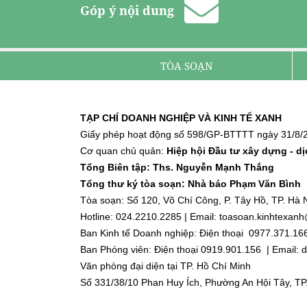
Góp ý nội dung
TÒA SOẠN
TẠP CHÍ DOANH NGHIỆP VÀ KINH TẾ XANH
Giấy phép hoạt động số 598/GP-BTTTT ngày 31/8/2
Cơ quan chủ quản:
Hiệp hội Đầu tư xây dựng - d
Tổng Biên tập: Ths. Nguyễn Mạnh Thắng
Tổng thư ký tòa soạn: Nhà báo Phạm Văn Bình
Tòa soạn: Số 120, Võ Chí Công, P. Tây Hồ, TP. Hà N
Hotline: 024.2210.2285 | Email: toasoan.kinhtexa
Ban Kinh tế Doanh nghiệp: Điện thoại 0977.371.16
Ban Phóng viên: Điện thoại 0919.901.156 | Email
Văn phòng đại diện tại TP. Hồ Chí Minh
Số 331/38/10 Phan Huy Ích, Phường An Hội Tây, TP
Điện thoại: 0918.918.188 | Email: dnktx.hcm@gmai