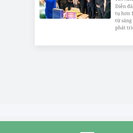
Diễn đà
tụ hơn 
từ sáng
phát tr