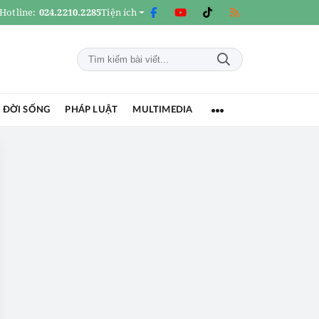
Hotline:
024.2210.2285
Tiện ích
 ĐỜI SỐNG
PHÁP LUẬT
MULTIMEDIA