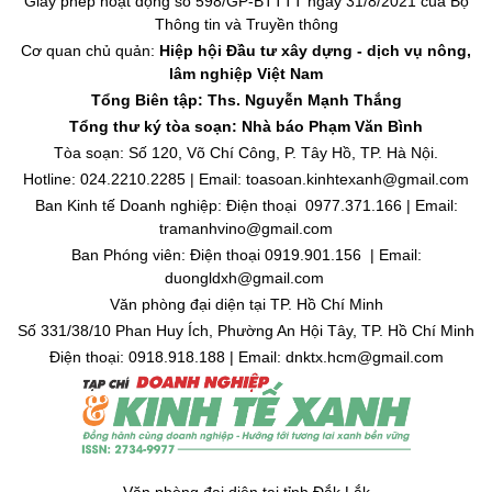
Giấy phép hoạt động số 598/GP-BTTTT ngày 31/8/2021 của Bộ
Thông tin và Truyền thông
Cơ quan chủ quản:
Hiệp hội Đầu tư xây dựng - dịch vụ nông,
lâm nghiệp Việt Nam
Tổng Biên tập: Ths. Nguyễn Mạnh Thắng
Tổng thư ký tòa soạn: Nhà báo Phạm Văn Bình
Tòa soạn: Số 120, Võ Chí Công, P. Tây Hồ, TP. Hà Nội.
Hotline: 024.2210.2285 | Email: toasoan.kinhtexanh@gmail.com
Ban Kinh tế Doanh nghiệp: Điện thoại 0977.371.166 | Email:
tramanhvino@gmail.com
Ban Phóng viên: Điện thoại 0919.901.156 | Email:
duongldxh@gmail.com
Văn phòng đại diện tại TP. Hồ Chí Minh
Số 331/38/10 Phan Huy Ích, Phường An Hội Tây, TP. Hồ Chí Minh
Điện thoại: 0918.918.188 | Email: dnktx.hcm@gmail.com
Văn phòng đại diện tại tỉnh Đắk Lắk