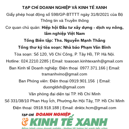
TẠP CHÍ DOANH NGHIỆP VÀ KINH TẾ XANH
Giấy phép hoạt động số 598/GP-BTTTT ngày 31/8/2021 của Bộ
Thông tin và Truyền thông
Cơ quan chủ quản:
Hiệp hội Đầu tư xây dựng - dịch vụ nông,
lâm nghiệp Việt Nam
Tổng Biên tập: Ths. Nguyễn Mạnh Thắng
Tổng thư ký tòa soạn: Nhà báo Phạm Văn Bình
Tòa soạn: Số 120, Võ Chí Công, P. Tây Hồ, TP. Hà Nội.
Hotline: 024.2210.2285 | Email: toasoan.kinhtexanh@gmail.com
Ban Kinh tế Doanh nghiệp: Điện thoại 0977.371.166 | Email:
tramanhvino@gmail.com
Ban Phóng viên: Điện thoại 0919.901.156 | Email:
duongldxh@gmail.com
Văn phòng đại diện tại TP. Hồ Chí Minh
Số 331/38/10 Phan Huy Ích, Phường An Hội Tây, TP. Hồ Chí Minh
Điện thoại: 0918.918.188 | Email: dnktx.hcm@gmail.com