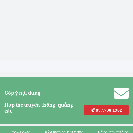
Góp ý nội dung
Hợp tác truyền thông, quảng
097.738.1982
cáo
TÒA SOẠN
VĂN PHÒNG ĐẠI DIỆN
BẢNG GIÁ QUẢNG C