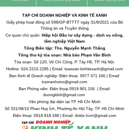
TẠP CHÍ DOANH NGHIỆP VÀ KINH TẾ XANH
Giấy phép hoạt động số 598/GP-BTTTT ngày 31/8/2021 của Bộ
Thông tin và Truyền thông
Cơ quan chủ quản:
Hiệp hội Đầu tư xây dựng - dịch vụ nông,
lâm nghiệp Việt Nam
Tổng Biên tập: Ths. Nguyễn Mạnh Thắng
Tổng thư ký tòa soạn: Nhà báo Phạm Văn Bình
Tòa soạn: Số 120, Võ Chí Công, P. Tây Hồ, TP. Hà Nội.
Hotline: 024.2210.2285 | Email: toasoan.kinhtexanh@gmail.com
Ban Kinh tế Doanh nghiệp: Điện thoại 0977.371.166 | Email:
tramanhvino@gmail.com
Ban Phóng viên: Điện thoại 0919.901.156 | Email:
duongldxh@gmail.com
Văn phòng đại diện tại TP. Hồ Chí Minh
Số 331/38/10 Phan Huy Ích, Phường An Hội Tây, TP. Hồ Chí Minh
Điện thoại: 0918.918.188 | Email: dnktx.hcm@gmail.com