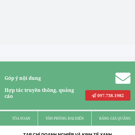
Góp ý nội dung
Hợp tác truyền thông, quảng
097.738.1982
cáo
TÒA SOẠN
VĂN PHÒNG ĐẠI DIỆN
BẢNG GIÁ QUẢNG C
TẠP CHÍ DOANH NGHIỆP VÀ KINH TẾ XANH