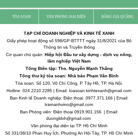
TÒA SOẠN
VĂN PHÒNG ĐẠI DIỆN
BẢNG GIÁ QUẢNG C
TẠP CHÍ DOANH NGHIỆP VÀ KINH TẾ XANH
Giấy phép hoạt động số 598/GP-BTTTT ngày 31/8/2021 của Bộ
Thông tin và Truyền thông
Cơ quan chủ quản:
Hiệp hội Đầu tư xây dựng - dịch vụ nông,
lâm nghiệp Việt Nam
Tổng Biên tập: Ths. Nguyễn Mạnh Thắng
Tổng thư ký tòa soạn: Nhà báo Phạm Văn Bình
Tòa soạn: Số 120, Võ Chí Công, P. Tây Hồ, TP. Hà Nội.
Hotline: 024.2210.2285 | Email: toasoan.kinhtexanh@gmail.com
Ban Kinh tế Doanh nghiệp: Điện thoại 0977.371.166 | Email:
tramanhvino@gmail.com
Ban Phóng viên: Điện thoại 0919.901.156 | Email:
duongldxh@gmail.com
Văn phòng đại diện tại TP. Hồ Chí Minh
Số 331/38/10 Phan Huy Ích, Phường An Hội Tây, TP. Hồ Chí Minh