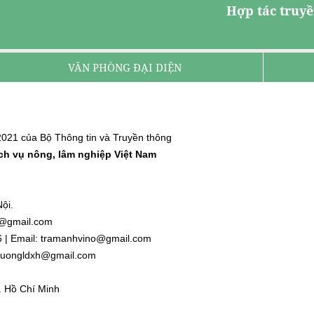
Hợp tác truyề
VĂN PHÒNG ĐẠI DIỆN
021 của Bộ Thông tin và Truyền thông
ịch vụ nông, lâm nghiệp Việt Nam
ội.
nh@gmail.com
6 | Email: tramanhvino@gmail.com
: duongldxh@gmail.com
. Hồ Chí Minh
l.com