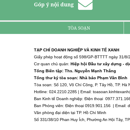
Góp ý nội dung
TÒA SOẠN
TẠP CHÍ DOANH NGHIỆP VÀ KINH TẾ XANH
Giấy phép hoạt động số 598/GP-BTTTT ngày 31/8/2
Cơ quan chủ quản:
Hiệp hội Đầu tư xây dựng - d
Tổng Biên tập: Ths. Nguyễn Mạnh Thắng
Tổng thư ký tòa soạn: Nhà báo Phạm Văn Bình
Tòa soạn: Số 120, Võ Chí Công, P. Tây Hồ, TP. Hà N
Hotline: 024.2210.2285 | Email: toasoan.kinhtexa
Ban Kinh tế Doanh nghiệp: Điện thoại 0977.371.16
Ban Phóng viên: Điện thoại 0919.901.156 | Email
Văn phòng đại diện tại TP. Hồ Chí Minh
Số 331/38/10 Phan Huy Ích, Phường An Hội Tây, TP
Điện thoại: 0918.918.188 | Email: dnktx.hcm@gmai