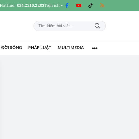
Hotline:
024.2210.2285
Tiện ích
 ĐỜI SỐNG
PHÁP LUẬT
MULTIMEDIA