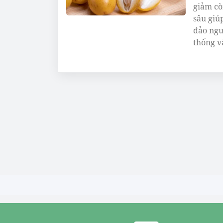
giảm cò
sâu giú
đảo ngư
thống v