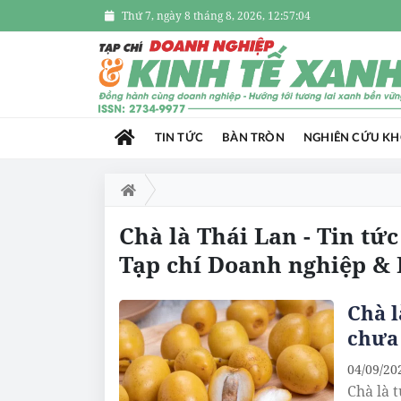
Thứ 7, ngày 8 tháng 8, 2026, 12:57:04
TIN TỨC
BÀN TRÒN
NGHIÊN CỨU K
Chà là Thái Lan - Tin tứ
Tạp chí Doanh nghiệp & 
Chà l
chưa
04/09/20
Chà là 