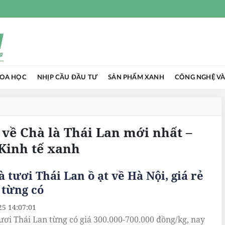
HOA HỌC
NHỊP CẦU ĐẦU TƯ
SẢN PHẨM XANH
CÔNG NGHỆ VÀ
c về Chà là Thái Lan mới nhất –
Kinh tế xanh
à tươi Thái Lan ồ ạt về Hà Nội, giá rẻ
 từng có
25 14:07:01
tươi Thái Lan từng có giá 300.000-700.000 đồng/kg, nay