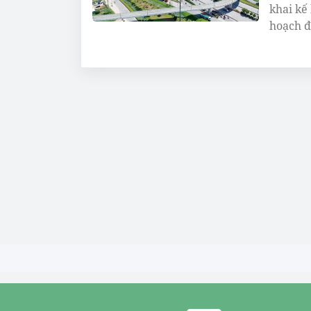
khai kế
hoạch đ