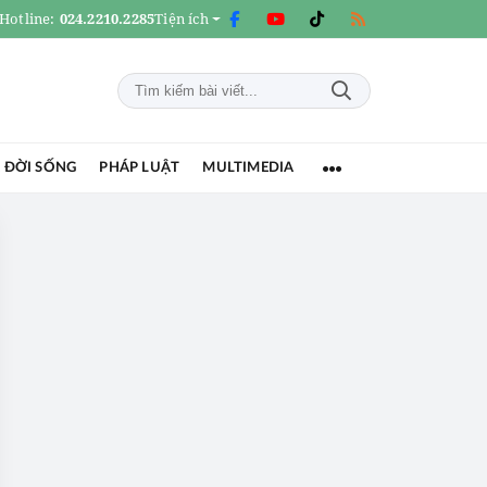
Hotline:
024.2210.2285
Tiện ích
 ĐỜI SỐNG
PHÁP LUẬT
MULTIMEDIA