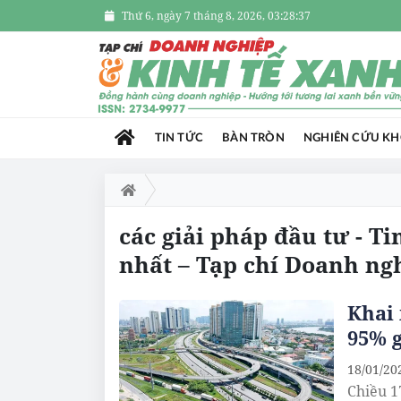
Thứ 6, ngày 7 tháng 8, 2026, 03:28:37
TIN TỨC
BÀN TRÒN
NGHIÊN CỨU K
các giải pháp đầu tư - Ti
nhất – Tạp chí Doanh ng
Khai 
95% g
18/01/20
Chiều 1