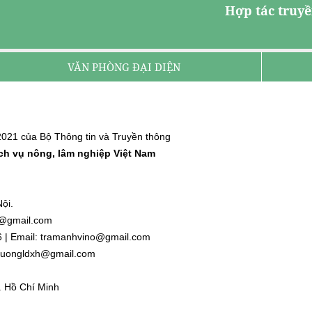
Hợp tác truyề
VĂN PHÒNG ĐẠI DIỆN
021 của Bộ Thông tin và Truyền thông
ịch vụ nông, lâm nghiệp Việt Nam
ội.
nh@gmail.com
6 | Email: tramanhvino@gmail.com
: duongldxh@gmail.com
. Hồ Chí Minh
l.com