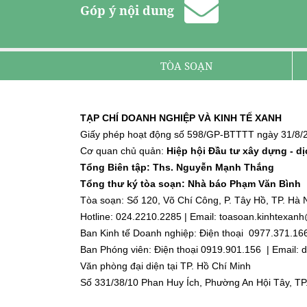
Góp ý nội dung
TÒA SOẠN
TẠP CHÍ DOANH NGHIỆP VÀ KINH TẾ XANH
Giấy phép hoạt động số 598/GP-BTTTT ngày 31/8/2
Cơ quan chủ quản:
Hiệp hội Đầu tư xây dựng - d
Tổng Biên tập: Ths. Nguyễn Mạnh Thắng
Tổng thư ký tòa soạn: Nhà báo Phạm Văn Bình
Tòa soạn: Số 120, Võ Chí Công, P. Tây Hồ, TP. Hà N
Hotline: 024.2210.2285 | Email: toasoan.kinhtexa
Ban Kinh tế Doanh nghiệp: Điện thoại 0977.371.16
Ban Phóng viên: Điện thoại 0919.901.156 | Email
Văn phòng đại diện tại TP. Hồ Chí Minh
Số 331/38/10 Phan Huy Ích, Phường An Hội Tây, TP
Điện thoại: 0918.918.188 | Email: dnktx.hcm@gmai