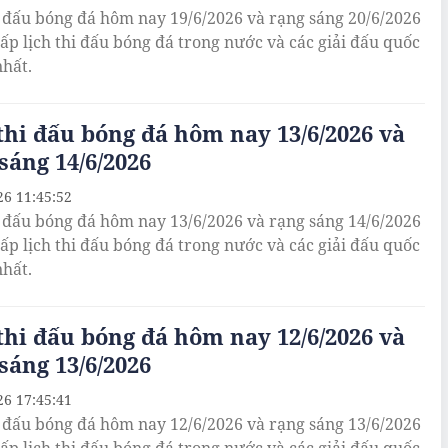
i đấu bóng đá hôm nay 19/6/2026 và rạng sáng 20/6/2026
cấp lịch thi đấu bóng đá trong nước và các giải đấu quốc
nhất.
thi đấu bóng đá hôm nay 13/6/2026 và
sáng 14/6/2026
26 11:45:52
i đấu bóng đá hôm nay 13/6/2026 và rạng sáng 14/6/2026
cấp lịch thi đấu bóng đá trong nước và các giải đấu quốc
nhất.
thi đấu bóng đá hôm nay 12/6/2026 và
sáng 13/6/2026
26 17:45:41
i đấu bóng đá hôm nay 12/6/2026 và rạng sáng 13/6/2026