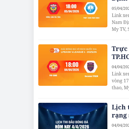
05/04/20
Link xe
Nam Địn
My TV, 
Trực
TP.HC
04/04/20
Link xe
vòng 17
thao, M
Lịch 
rạng 
04/04/20