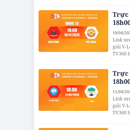
Trực
18h00
18/04/20
Link xe
giải V-
TV360 l
Trực
18h00
11/04/20
Link xe
giải V-
TV360 l