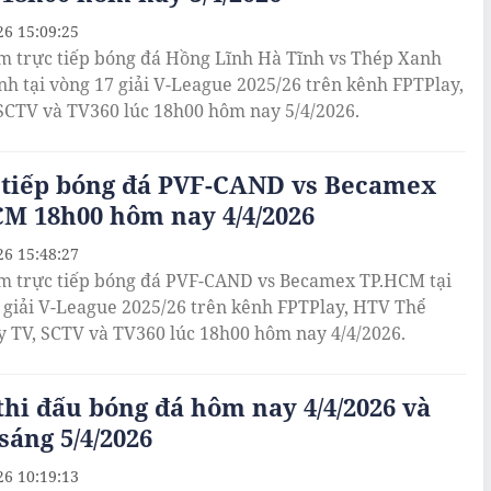
26 15:09:25
m trực tiếp bóng đá Hồng Lĩnh Hà Tĩnh vs Thép Xanh
h tại vòng 17 giải V-League 2025/26 trên kênh FPTPlay,
SCTV và TV360 lúc 18h00 hôm nay 5/4/2026.
 tiếp bóng đá PVF-CAND vs Becamex
M 18h00 hôm nay 4/4/2026
26 15:48:27
m trực tiếp bóng đá PVF-CAND vs Becamex TP.HCM tại
 giải V-League 2025/26 trên kênh FPTPlay, HTV Thể
y TV, SCTV và TV360 lúc 18h00 hôm nay 4/4/2026.
thi đấu bóng đá hôm nay 4/4/2026 và
sáng 5/4/2026
26 10:19:13