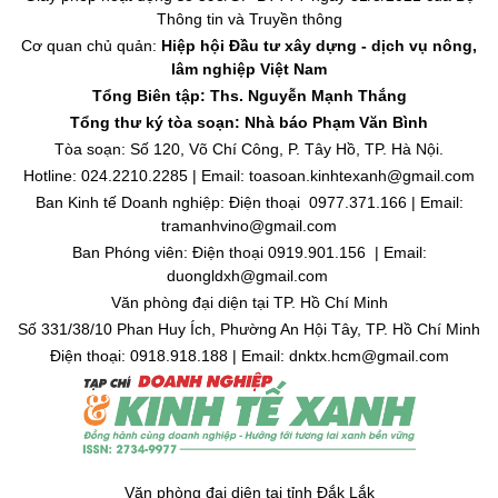
Thông tin và Truyền thông
Cơ quan chủ quản:
Hiệp hội Đầu tư xây dựng - dịch vụ nông,
lâm nghiệp Việt Nam
Tổng Biên tập: Ths. Nguyễn Mạnh Thắng
Tổng thư ký tòa soạn: Nhà báo Phạm Văn Bình
Tòa soạn: Số 120, Võ Chí Công, P. Tây Hồ, TP. Hà Nội.
Hotline: 024.2210.2285 | Email: toasoan.kinhtexanh@gmail.com
Ban Kinh tế Doanh nghiệp: Điện thoại 0977.371.166 | Email:
tramanhvino@gmail.com
Ban Phóng viên: Điện thoại 0919.901.156 | Email:
duongldxh@gmail.com
Văn phòng đại diện tại TP. Hồ Chí Minh
Số 331/38/10 Phan Huy Ích, Phường An Hội Tây, TP. Hồ Chí Minh
Điện thoại: 0918.918.188 | Email: dnktx.hcm@gmail.com
Văn phòng đại diện tại tỉnh Đắk Lắk