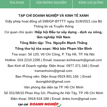
TÒA SOẠN
VĂN PHÒNG ĐẠI DIỆN
BẢNG GIÁ QUẢNG C
TẠP CHÍ DOANH NGHIỆP VÀ KINH TẾ XANH
Giấy phép hoạt động số 598/GP-BTTTT ngày 31/8/2021 của Bộ
Thông tin và Truyền thông
Cơ quan chủ quản:
Hiệp hội Đầu tư xây dựng - dịch vụ nông,
lâm nghiệp Việt Nam
Tổng Biên tập: Ths. Nguyễn Mạnh Thắng
Tổng thư ký tòa soạn: Nhà báo Phạm Văn Bình
Tòa soạn: Số 120, Võ Chí Công, P. Tây Hồ, TP. Hà Nội.
Hotline: 024.2210.2285 | Email: toasoan.kinhtexanh@gmail.com
Ban Kinh tế Doanh nghiệp: Điện thoại 0977.371.166 | Email:
tramanhvino@gmail.com
Ban Phóng viên: Điện thoại 0919.901.156 | Email:
duongldxh@gmail.com
Văn phòng đại diện tại TP. Hồ Chí Minh
Số 331/38/10 Phan Huy Ích, Phường An Hội Tây, TP. Hồ Chí Minh
Điện thoại: 0918.918.188 | Email: dnktx.hcm@gmail.com