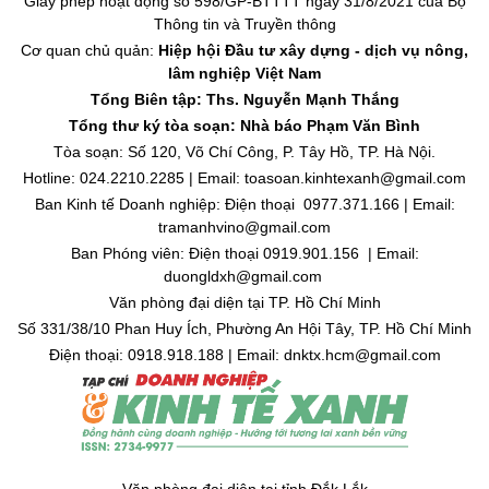
Giấy phép hoạt động số 598/GP-BTTTT ngày 31/8/2021 của Bộ
Thông tin và Truyền thông
Cơ quan chủ quản:
Hiệp hội Đầu tư xây dựng - dịch vụ nông,
lâm nghiệp Việt Nam
Tổng Biên tập: Ths. Nguyễn Mạnh Thắng
Tổng thư ký tòa soạn: Nhà báo Phạm Văn Bình
Tòa soạn: Số 120, Võ Chí Công, P. Tây Hồ, TP. Hà Nội.
Hotline: 024.2210.2285 | Email: toasoan.kinhtexanh@gmail.com
Ban Kinh tế Doanh nghiệp: Điện thoại 0977.371.166 | Email:
tramanhvino@gmail.com
Ban Phóng viên: Điện thoại 0919.901.156 | Email:
duongldxh@gmail.com
Văn phòng đại diện tại TP. Hồ Chí Minh
Số 331/38/10 Phan Huy Ích, Phường An Hội Tây, TP. Hồ Chí Minh
Điện thoại: 0918.918.188 | Email: dnktx.hcm@gmail.com
Văn phòng đại diện tại tỉnh Đắk Lắk