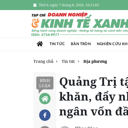
Thứ 6, ngày 7 tháng 8, 2026, 16:11:04
TIN TỨC
BÀN TRÒN
NGHIÊN CỨU K
Trang chủ
Tin tức
Địa phương
Quảng Trị t
BÌNH
LUẬN
khăn, đẩy n
ngân vốn đầ