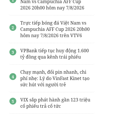
Nam vs Campuchia AFF Cup
2026 20h00 hôm nay 7/8/2026
căn hộ xanh TOD
emerald river park
giữa
lòng TP.HCM
Trực tiếp bóng đá Việt Nam vs
Campuchia AFF Cup 2026 20h00
hôm nay 7/8/2026 trên VTV6
VPBank tiếp tục huy động 1.600
tỷ đồng qua kênh trái phiếu
Chạy mạnh, đổi pin nhanh, chi
phí nhẹ: Lý do VinFast Kinet tạo
sức hút với người trẻ
VIX sắp phát hành gần 123 triệu
cổ phiếu trả cổ tức