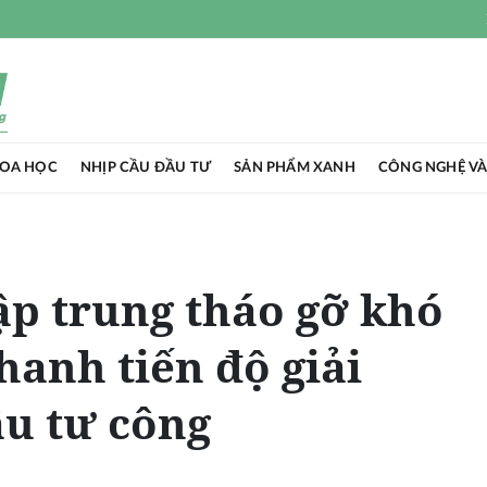
HOA HỌC
NHỊP CẦU ĐẦU TƯ
SẢN PHẨM XANH
CÔNG NGHỆ VÀ
ập trung tháo gỡ khó
hanh tiến độ giải
u tư công