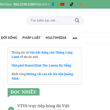
Hotline:
024.2210.2285
Tiện ích
 ĐỜI SỐNG
PHÁP LUẬT
MULTIMEDIA
Thông tin từ
Sàn bất động sản Thăng Long
Land
về dự án mới
Nhà phố Home2Hub The Lumia Đà Nẵng
Khởi công
Đường sắt cao tốc Hà Nội Quảng
Ninh
gói hút ẩm
ĐỌC NHIỀU
Địa Chỉ Mua
Cửa cuốn chống cháy Austdoor
Chính Hãng An Toàn
VTV6 trực tiếp bóng đá Việt
Sàn Nhựa Tự Dán Có Bền Không