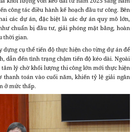
 là khối lượng vốn kéo dài từ năm 2025 sang năm
ến công tác điều hành kế hoạch đầu tư công. Bên
hai các dự án, đặc biệt là các dự án quy mô lớn,
như chuẩn bị đầu tư, giải phóng mặt bằng, hoàn
 thời gian.
 dựng cụ thể tiến độ thực hiện cho từng dự án để
nh, dẫn đến tình trạng chậm tiến độ kéo dài. Ngoài
 tâm lý chờ khối lượng thi công lớn mới thực hiện
 thanh toán vào cuối năm, khiến tỷ lệ giải ngân
m ở mức thấp.