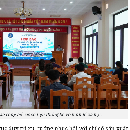
o công bố các số liệu thống kê về kinh tế xã hội.
tục duy trì xu hướng phục hồi với chỉ số sản xuất