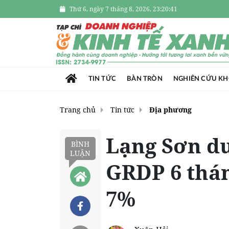
Thứ 6, ngày 7 tháng 8, 2026, 23:20:42
TIN TỨC
BÀN TRÒN
NGHIÊN CỨU K
Trang chủ
Tin tức
Địa phương
Lạng Sơn du
BÌNH
LUẬN
GRDP 6 thá
7%