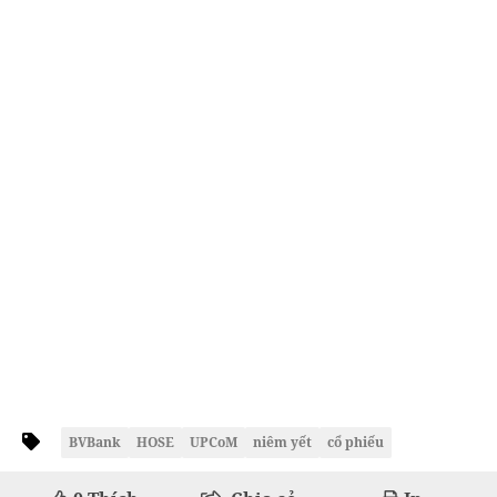
BVBank
HOSE
UPCoM
niêm yết
cổ phiếu