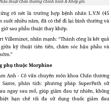
 Phẫu thuật Chấn thương Chỉnh hình & Khớp gối.
ứng rõ nét là trường hợp bệnh nhân L.V.N (45
ăn suốt nhiều năm, đã có thể đi lại bình thường và
4 giờ sau phẫu thuật thay khớp.
rt Villeminot, nhấn mạnh: “Thành công là kết quả
giữa kỹ thuật tiên tiến, chăm sóc hậu phẫu và
 sớm.”
ng phụ thuộc Morphine
 Nam Anh - Cố vấn chuyên môn khoa Chấn thương
n Sante, phân tích: phương pháp SuperPath sử
u ngay sau mổ, giúp giảm đau tự nhiên, không
biệt hạn chế tối đa sử dụng thuốc giảm đau