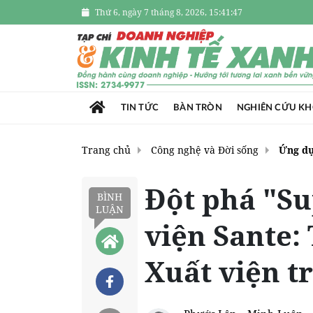
Thứ 6, ngày 7 tháng 8, 2026, 15:41:48
TIN TỨC
BÀN TRÒN
NGHIÊN CỨU K
Trang chủ
Công nghệ và Đời sống
Ứng d
Đột phá "Su
BÌNH
LUẬN
viện Sante:
Xuất viện t