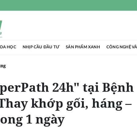
HOA HỌC
NHỊP CẦU ĐẦU TƯ
SẢN PHẨM XANH
CÔNG NGHỆ VÀ
ụng
perPath 24h" tại Bệnh
 Thay khớp gối, háng –
rong 1 ngày