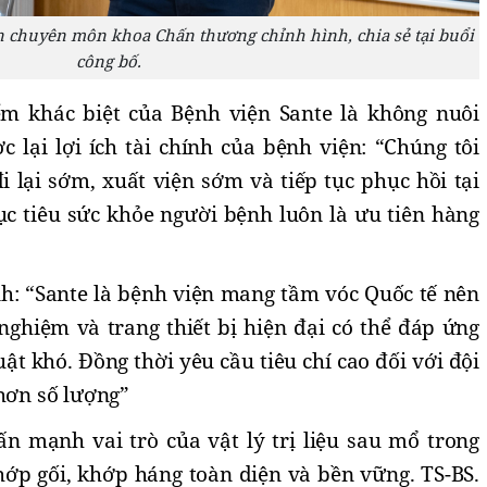
n chuyên môn khoa Chấn thương chỉnh hình, chia sẻ tại buổi
công bố.
m khác biệt của Bệnh viện Sante là không nuôi
 lại lợi ích tài chính của bệnh viện: “Chúng tôi
 lại sớm, xuất viện sớm và tiếp tục phục hồi tại
c tiêu sức khỏe người bệnh luôn là ưu tiên hàng
 “Sante là bệnh viện mang tầm vóc Quốc tế nên
 nghiệm và trang thiết bị hiện đại có thể đáp ứng
t khó. Đồng thời yêu cầu tiêu chí cao đối với đội
 hơn số lượng”
n mạnh vai trò của vật lý trị liệu sau mổ trong
hớp gối, khớp háng toàn diện và bền vững. TS-BS.