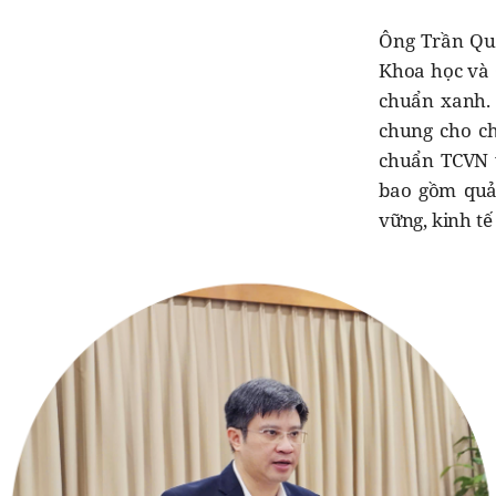
Ông Trần Quố
Khoa học và 
chuẩn xanh. 
chung cho ch
chuẩn TCVN v
bao gồm quản
vững, kinh tế