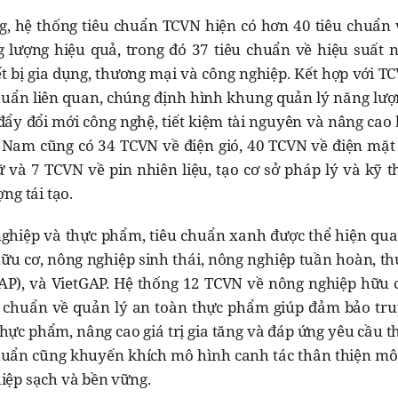
g, hệ thống tiêu chuẩn TCVN hiện có hơn 40 tiêu chuẩn 
 lượng hiệu quả, trong đó 37 tiêu chuẩn về hiệu suất 
t bị gia dụng, thương mại và công nghiệp. Kết hợp với 
chuẩn liên quan, chúng định hình khung quản lý năng lượ
đẩy đổi mới công nghệ, tiết kiệm tài nguyên và nâng cao
t Nam cũng có 34 TCVN về điện gió, 40 TCVN về điện mặt 
ữ và 7 TCVN về pin nhiên liệu, tạo cơ sở pháp lý và kỹ 
ng tái tạo.
ghiệp và thực phẩm, tiêu chuẩn xanh được thể hiện qua
hữu cơ, nông nghiệp sinh thái, nông nghiệp tuần hoàn, t
GAP), và VietGAP. Hệ thống 12 TCVN về nông nghiệp hữu 
u chuẩn về quản lý an toàn thực phẩm giúp đảm bảo tr
thực phẩm, nâng cao giá trị gia tăng và đáp ứng yêu cầu t
huẩn cũng khuyến khích mô hình canh tác thân thiện môi
iệp sạch và bền vững.