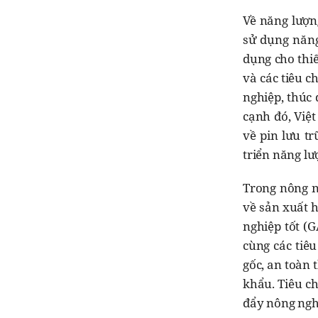
Về năng lượn
sử dụng năng
dụng cho thiế
và các tiêu 
nghiệp, thúc 
cạnh đó, Việ
về pin lưu tr
triển năng lượ
Trong nông n
về sản xuất 
nghiệp tốt (
cùng các tiê
gốc, an toàn 
khẩu. Tiêu c
đẩy nông ngh