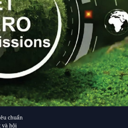
iêu chuẩn
 và hội