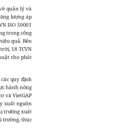
về quản lý và
năng lượng áp
TCVN ISO 50001
ng trong công
 hiệu quả. Bên
trời, 18 TCVN
thuật cho phát
 các quy định
hực hành nông
cơ và VietGAP
uy xuất nguồn
hị trường xuất
 trường, thúc