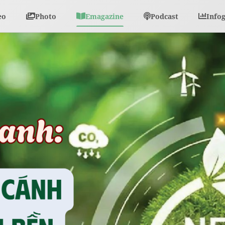
eo
Photo
Emagazine
Podcast
Info