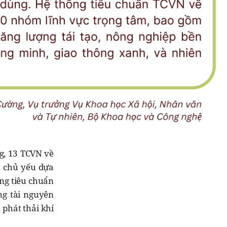
g, 13 TCVN về
i, chủ yếu dựa
ững tiêu chuẩn
ng tài nguyên
 phát thải khí