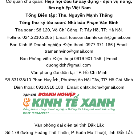
Cơ quan chủ quản:
Hiệp hội Đầu tư xây dựng - dịch vụ nông,
lâm nghiệp Việt Nam
Tổng Biên tập: Ths. Nguyễn Mạnh Thắng
Tổng thư ký tòa soạn: Nhà báo Phạm Văn Bình
Tòa soạn: Số 120, Võ Chí Công, P. Tây Hồ, TP. Hà Nội.
Hotline: 024.2210.2285 | Email: toasoan.kinhtexanh@gmail.com
Ban Kinh tế Doanh nghiệp: Điện thoại 0977.371.166 | Email:
tramanhvino@gmail.com
Ban Phóng viên: Điện thoại 0919.901.156 | Email:
duongldxh@gmail.com
Văn phòng đại diện tại TP. Hồ Chí Minh
Số 331/38/10 Phan Huy Ích, Phường An Hội Tây, TP. Hồ Chí Minh
Điện thoại: 0918.918.188 | Email: dnktx.hcm@gmail.com
Văn phòng đại diện tại tỉnh Đắk Lắk
Số 179 đường Hoàng Thế Thiện, P. Buôn Ma Thuột, tỉnh Đắk Lắk