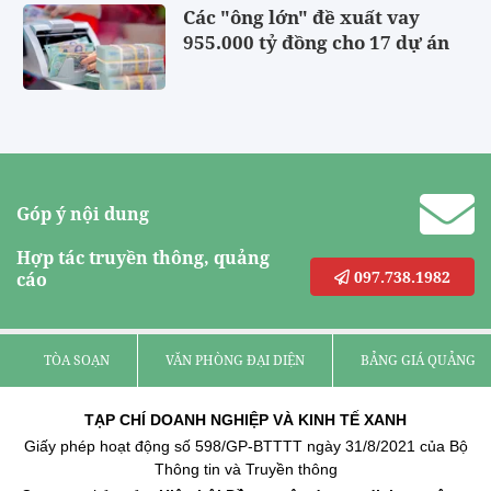
Các "ông lớn" đề xuất vay
955.000 tỷ đồng cho 17 dự án
Góp ý nội dung
Hợp tác truyền thông, quảng
097.738.1982
cáo
TÒA SOẠN
VĂN PHÒNG ĐẠI DIỆN
BẢNG GIÁ QUẢNG C
TẠP CHÍ DOANH NGHIỆP VÀ KINH TẾ XANH
Giấy phép hoạt động số 598/GP-BTTTT ngày 31/8/2021 của Bộ
Thông tin và Truyền thông