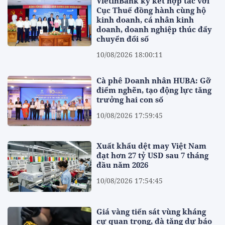
VietinBank ký kết hợp tác với
Cục Thuế đồng hành cùng hộ
kinh doanh, cá nhân kinh
doanh, doanh nghiệp thúc đẩy
chuyển đổi số
10/08/2026 18:00:11
Cà phê Doanh nhân HUBA: Gỡ
điểm nghẽn, tạo động lực tăng
trưởng hai con số
10/08/2026 17:59:45
Xuất khẩu dệt may Việt Nam
đạt hơn 27 tỷ USD sau 7 tháng
đầu năm 2026
10/08/2026 17:54:45
Giá vàng tiến sát vùng kháng
cự quan trọng, đà tăng dự báo