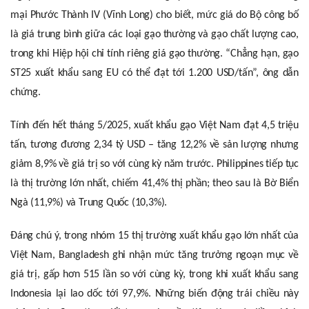
mại Phước Thành IV (Vĩnh Long) cho biết, mức giá do Bộ công bố
là giá trung bình giữa các loại gạo thường và gạo chất lượng cao,
trong khi Hiệp hội chỉ tính riêng giá gạo thường. “Chẳng hạn, gạo
ST25 xuất khẩu sang EU có thể đạt tới 1.200 USD/tấn”, ông dẫn
chứng.
Tính đến hết tháng 5/2025, xuất khẩu gạo Việt Nam đạt 4,5 triệu
tấn, tương đương 2,34 tỷ USD – tăng 12,2% về sản lượng nhưng
giảm 8,9% về giá trị so với cùng kỳ năm trước. Philippines tiếp tục
là thị trường lớn nhất, chiếm 41,4% thị phần; theo sau là Bờ Biển
Ngà (11,9%) và Trung Quốc (10,3%).
Đáng chú ý, trong nhóm 15 thị trường xuất khẩu gạo lớn nhất của
Việt Nam, Bangladesh ghi nhận mức tăng trưởng ngoạn mục về
giá trị, gấp hơn 515 lần so với cùng kỳ, trong khi xuất khẩu sang
Indonesia lại lao dốc tới 97,9%. Những biến động trái chiều này