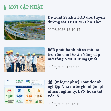
MỚI CẬP NHẬT
Đề xuất 28 khu TOD dọc tuyến
đường sắt TP.HCM - Cần Thơ
09/08/2026 12:10:17
BSR phát hành hồ sơ mời tài
trợ vốn cho Dự án Nâng cấp
mở rộng NMLD Dung Quất
09/08/2026 12:09:09
[Infographic] Loạt doanh
nghiệp Nhà nước ghi nhận lợi
nhuận nghìn tỷ, EVN hoàn tất
xóa lỗ
09/08/2026 09:43:46