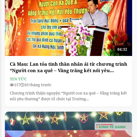
04:32
Cà Mau: Lan tỏa tinh thần nhân ái từ chương trình
“Người con xa quê – Vầng trăng kết nối yêu
thương”
TIN TỨC
157
10 tháng trước
Chương trình thiện nguyện “Người con xa quê – Vầng trăng kết
nối yêu thương” được tổ chức tại Trường...