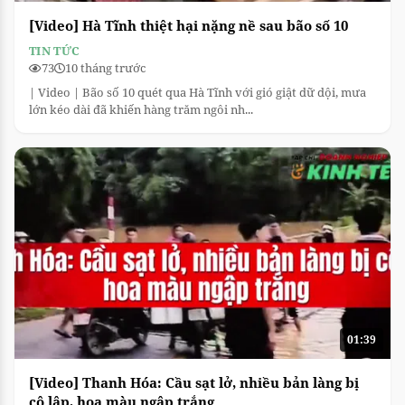
[Video] Hà Tĩnh thiệt hại nặng nề sau bão số 10
TIN TỨC
73
10 tháng trước
| Video | Bão số 10 quét qua Hà Tĩnh với gió giật dữ dội, mưa
lớn kéo dài đã khiến hàng trăm ngôi nh...
01:39
[Video] Thanh Hóa: Cầu sạt lở, nhiều bản làng bị
cô lập, hoa màu ngập trắng