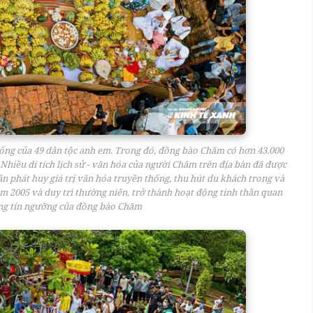
 sống của 49 dân tộc anh em. Trong đó, đồng bào Chăm có hơn 43.000
 Nhiều di tích lịch sử - văn hóa của người Chăm trên địa bàn đã được
n phát huy giá trị văn hóa truyền thống, thu hút du khách trong và
m 2005 và duy trì thường niên, trở thành hoạt động tinh thần quan
sống tín ngưỡng của đồng bào Chăm