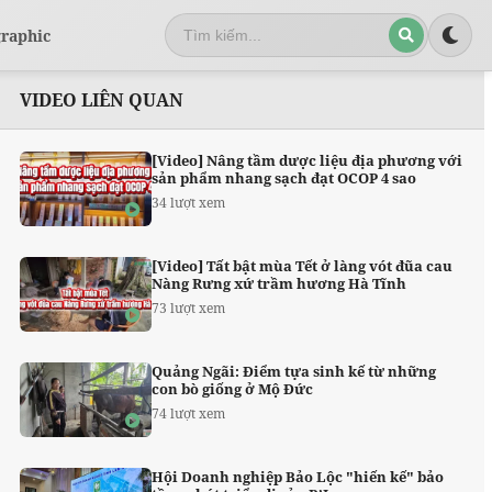
graphic
VIDEO LIÊN QUAN
[Video] Nâng tầm dược liệu địa phương với
sản phẩm nhang sạch đạt OCOP 4 sao
34 lượt xem
[Video] Tất bật mùa Tết ở làng vót đũa cau
Nàng Rưng xứ trầm hương Hà Tĩnh
73 lượt xem
Quảng Ngãi: Điểm tựa sinh kế từ những
con bò giống ở Mộ Đức
74 lượt xem
Hội Doanh nghiệp Bảo Lộc "hiến kế" bảo