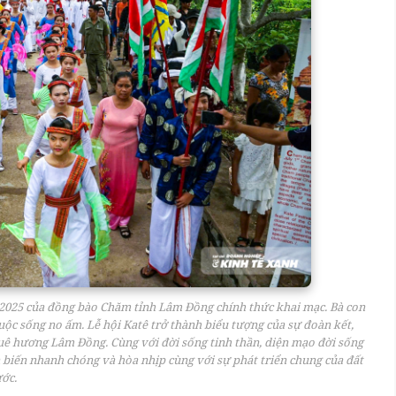
m 2025 của đồng bào Chăm tỉnh Lâm Đồng chính thức khai mạc. Bà con
ộc sống no ấm. Lễ hội Katê trở thành biểu tượng của sự đoàn kết,
ê hương Lâm Đồng. Cùng với đời sống tinh thần, diện mạo đời sống
biến nhanh chóng và hòa nhịp cùng với sự phát triển chung của đất
ớc.