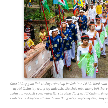
Giữa không gian linh thiêng trên tháp Pô Sah Inư, Lễ hội Katê nă
người Chăm tay trong tay múa hát, cầu chúc mùa màng bội thu, cu
niềm vui và khát vọng vươn lên của cộng đồng người Chăm trên qu
kinh tế của đồng bào Chăm ở Lâm Đồng ngày càng thay đổi, chuyển 
nư