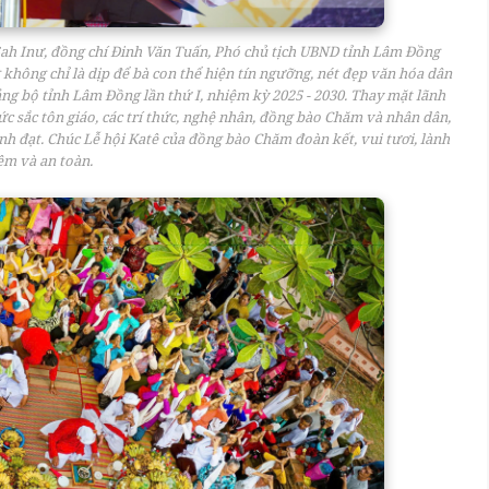
 Sah Inư, đồng chí Đinh Văn Tuấn, Phó chủ tịch UBND tỉnh Lâm Đồng
hông chỉ là dịp để bà con thể hiện tín ngưỡng, nét đẹp văn hóa dân
ng bộ tỉnh Lâm Đồng lần thứ I, nhiệm kỳ 2025 - 2030. Thay mặt lãnh
c sắc tôn giáo, các trí thức, nghệ nhân, đồng bào Chăm và nhân dân,
nh đạt. Chúc Lễ hội Katê của đồng bào Chăm đoàn kết, vui tươi, lành
ệm và an toàn.