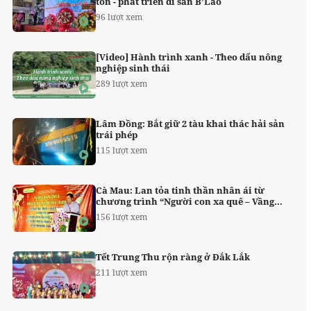
tồn - phát triển di sản B’Lao
96 lượt xem
[Video] Hành trình xanh - Theo dấu nông
nghiệp sinh thái
289 lượt xem
Lâm Đồng: Bắt giữ 2 tàu khai thác hải sản
trái phép
115 lượt xem
Cà Mau: Lan tỏa tinh thần nhân ái từ
chương trình “Người con xa quê – Vầng
trăng kết nối yêu thương”
156 lượt xem
Tết Trung Thu rộn ràng ở Đắk Lắk
211 lượt xem