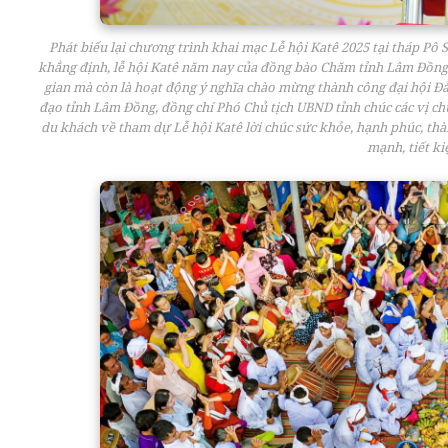
Phát biểu lại chương trình khai mạc Lễ hội Katê 2025 tại tháp Pô
khẳng định, lễ hội Katê năm nay của đồng bào Chăm tỉnh Lâm Đồng k
gian mà còn là hoạt động ý nghĩa chào mừng thành công đại hội Đả
đạo tỉnh Lâm Đồng, đồng chí Phó Chủ tịch UBND tỉnh chúc các vị chứ
du khách về tham dự Lễ hội Katê lời chúc sức khỏe, hạnh phúc, thà
mạnh, tiết ki