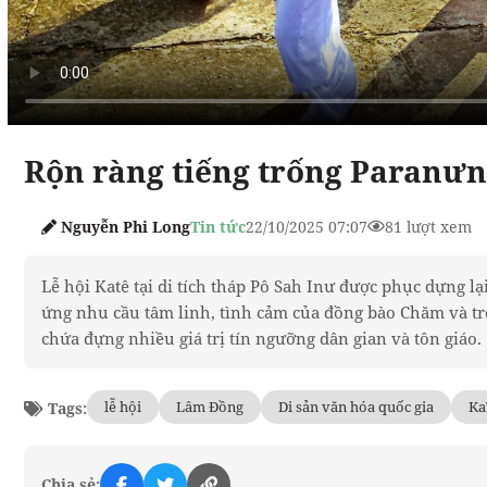
Rộn ràng tiếng trống Paranưn
Nguyễn Phi Long
Tin tức
22/10/2025 07:07
81 lượt xem
Lễ hội Katê tại di tích tháp Pô Sah Inư được phục dựng 
ứng nhu cầu tâm linh, tình cảm của đồng bào Chăm và tr
chứa đựng nhiều giá trị tín ngưỡng dân gian và tôn giáo.
lễ hội
Lâm Đồng
Di sản văn hóa quốc gia
Ka
Tags:
Chia sẻ: