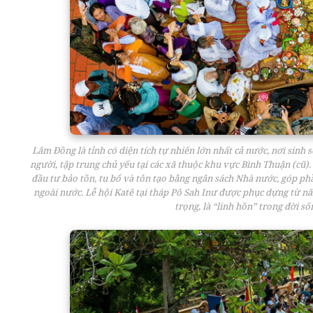
Lâm Đồng là tỉnh có diện tích tự nhiên lớn nhất cả nước, nơi sinh
người, tập trung chủ yếu tại các xã thuộc khu vực Bình Thuận (cũ).
đầu tư bảo tồn, tu bổ và tôn tạo bằng ngân sách Nhà nước, góp phầ
ngoài nước. Lễ hội Katê tại tháp Pô Sah Inư được phục dựng từ nă
trọng, là “linh hồn” trong đời 