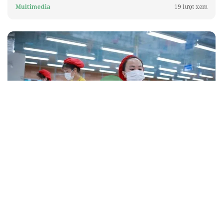
Multimedia
19 lượt xem
[Video] Đề xuất cơ chế hoàn khấu trừ Thuế giá trị
gia tăng khi doanh nghiệp bổ sung đủ chứng từ
thanh toán
Multimedia
23 lượt xem