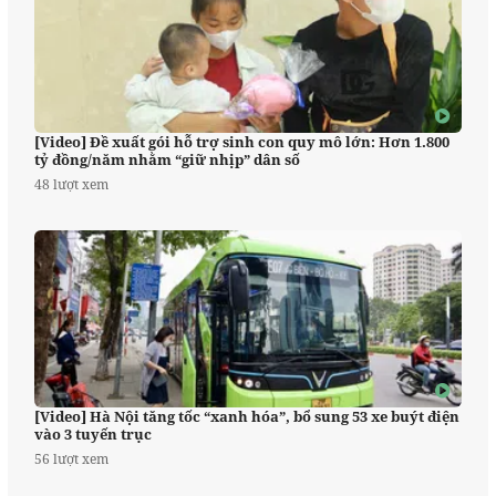
[Video] Đề xuất gói hỗ trợ sinh con quy mô lớn: Hơn 1.800
tỷ đồng/năm nhằm “giữ nhịp” dân số
48 lượt xem
[Video] Hà Nội tăng tốc “xanh hóa”, bổ sung 53 xe buýt điện
vào 3 tuyến trục
56 lượt xem