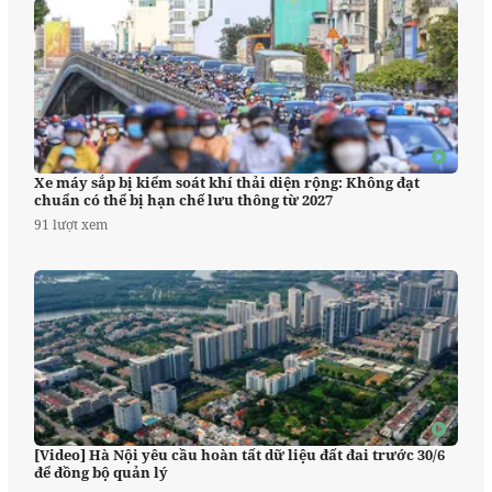
Xe máy sắp bị kiểm soát khí thải diện rộng: Không đạt
chuẩn có thể bị hạn chế lưu thông từ 2027
91 lượt xem
[Video] Hà Nội yêu cầu hoàn tất dữ liệu đất đai trước 30/6
để đồng bộ quản lý